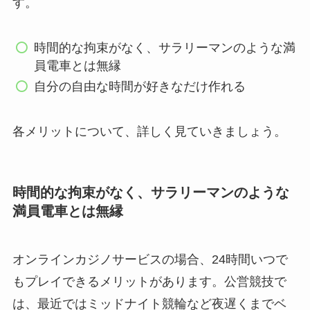
す。
時間的な拘束がなく、サラリーマンのような満
員電車とは無縁
自分の自由な時間が好きなだけ作れる
各メリットについて、詳しく見ていきましょう。
時間的な拘束がなく、サラリーマンのような
満員電車とは無縁
オンラインカジノサービスの場合、24時間いつで
もプレイできるメリットがあります。公営競技で
は、最近ではミッドナイト競輪など夜遅くまでベ