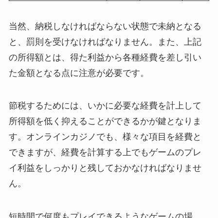
当然、納税しなければならない状態で未納となる
と、罰則を受けなければなりません。また、上記
の所得額とは、得た利益から各種経費を差し引い
た金額となる点に注意が必要です。
節税するためには、いかに必要な経費を計上して
所得額を低く抑えることができるかが鍵となりま
す。オンラインカジノでも、様々な項目を経費と
できますが、経費を計算する上でもゲームのプレ
イ利益をしっかりと残しておかなければなりませ
ん。
短時間で何度もプレイできるようなゲームの場