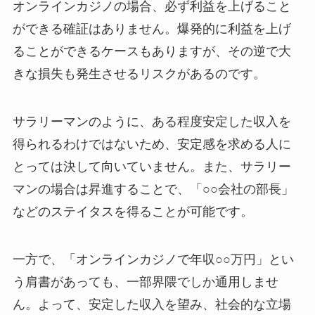
オンラインカジノの場合、必ず利益を上げること
ができる確証はありません。爆発的に利益を上げ
ることができるケースもありますが、その逆で大
きな損失も発生させるリスクがあるのです。
サラリーマンのように、ある程度安定した収入を
得られるわけではないため、安定感を求める人に
とっては決して向いていません。また、サラリー
マンの場合は昇進することで、「○○会社の部長」
などのステイタスを得ることが可能です。
一方で、「オンラインカジノで年収○○万円」とい
う肩書があっても、一部界隈でしか通用しませ
ん。よって、安定した収入を望み、社会的な立場