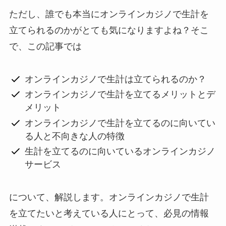
ただし、誰でも本当にオンラインカジノで生計を
立てられるのかがとても気になりますよね？そこ
で、この記事では
オンラインカジノで生計は立てられるのか？
オンラインカジノで生計を立てるメリットとデ
メリット
オンラインカジノで生計を立てるのに向いてい
る人と不向きな人の特徴
生計を立てるのに向いているオンラインカジノ
サービス
について、解説します。オンラインカジノで生計
を立てたいと考えている人にとって、必見の情報