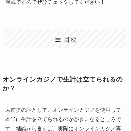
満載ですのでぜひチェックしてください！
目次
オンラインカジノで生計は立てられるの
か？
大前提の話として、オンラインカジノを使用して
本当に生計を立てられるのかがきになるところで
す。結論から言えば、実際にオンラインカジノ専