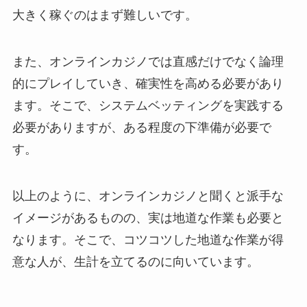
大きく稼ぐのはまず難しいです。
また、オンラインカジノでは直感だけでなく論理
的にプレイしていき、確実性を高める必要があり
ます。そこで、システムベッティングを実践する
必要がありますが、ある程度の下準備が必要で
す。
以上のように、オンラインカジノと聞くと派手な
イメージがあるものの、実は地道な作業も必要と
なります。そこで、コツコツした地道な作業が得
意な人が、生計を立てるのに向いています。