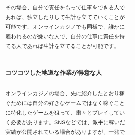
その場合、自分で責任をもって仕事をできる人で
あれば、独立したりして生計を立てていくことが
可能です。オンラインカジノでも同様で、誰かに
雇われるのが嫌いな人で、自分の仕事に責任を持
てる人であれば生計を立てることが可能です。
コツコツした地道な作業が得意な人
オンラインカジノの場合、先に紹介したとおり稼
ぐためには自分の好きなゲームではなく稼ぐこと
に特化したゲームを狙って、粛々とプレイしてい
く必要があります。SNSなどでは、派手に稼いだ
実績が公開されている場合がありますが、一発で