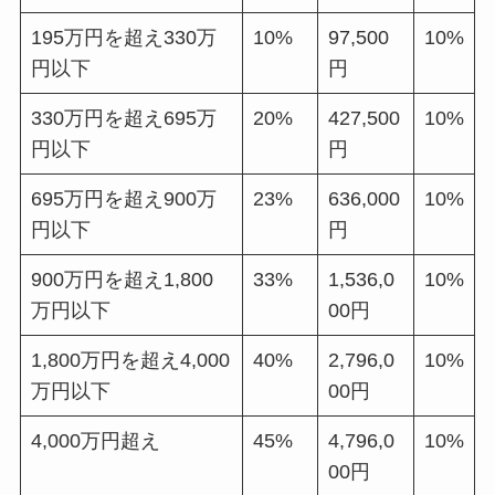
195万円を超え330万
10%
97,500
10%
円以下
円
330万円を超え695万
20%
427,500
10%
円以下
円
695万円を超え900万
23%
636,000
10%
円以下
円
900万円を超え1,800
33%
1,536,0
10%
万円以下
00円
1,800万円を超え4,000
40%
2,796,0
10%
万円以下
00円
4,000万円超え
45%
4,796,0
10%
00円