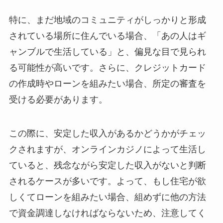
特に、まだ地域のコミュニティがしっかりと形成
されている場所に住んでいる場合、「あの人はギ
ャンブルで生活している」と、偏見な目で見られ
る可能性が高いです。さらに、クレジットカード
の作成時やローンを組みたい場合、所定の審査を
受ける必要があります。
この際に、安定した収入があるかどうかがチェッ
クされますが、オンラインカジノによって生活し
ていると、残念ながら安定した収入がないと判断
されるケースが多いです。よって、もし住宅が欲
しくてローンを組みたい場合、組めずに他の方法
で資金調達しなければならないため、注意してく