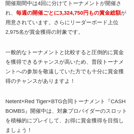
開催期間中は4回に分けてトーナメントが開催さ
れ、
毎週の開催ごとに3,324,750円もの賞金総額
が
用意されています。さらにリーダーボード上位
2,975名が賞金獲得の対象です。
一般的なトーナメントと比較すると圧倒的に賞金
を獲得できるチャンスが高いため、普段トーナメ
ントへの参加を敬遠していた方でも十分に賞金獲
得のチャンスがありますよ！
Netent×Red Tiger×BTG合同トーナメント『CASH
BOMBS』開催中は、対象プロバイダーのスロット
を積極的にプレイして、お得に賞金獲得を目指し
ましょう！