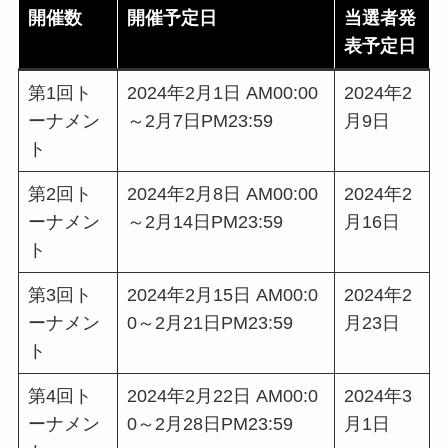
開催数
開催予定日
当選者発
表予定日
第1回ト
2024年2月1日 AM00:00
2024年2
ーナメン
～2月7日PM23:59
月9日
ト
第2回ト
2024年2月8日 AM00:00
2024年2
ーナメン
～2月14日PM23:59
月16日
ト
第3回ト
2024年2月15日 AM00:0
2024年2
ーナメン
0～2月21日PM23:59
月23日
ト
第4回ト
2024年2月22日 AM00:0
2024年3
ーナメン
0～2月28日PM23:59
月1日