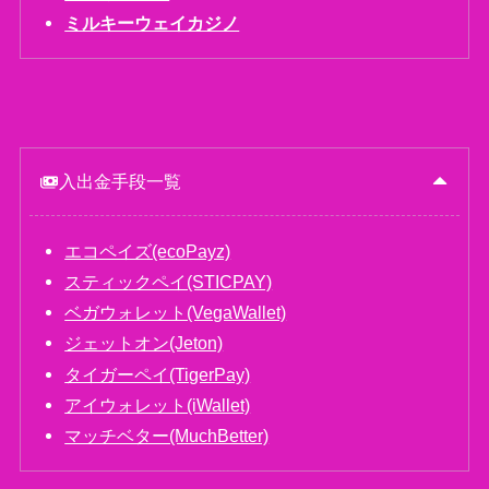
ミルキーウェイカジノ
入出金手段一覧
エコペイズ(ecoPayz)
スティックペイ(STICPAY)
ベガウォレット(VegaWallet)
ジェットオン(Jeton)
タイガーペイ(TigerPay)
アイウォレット(iWallet)
マッチベター(MuchBetter)