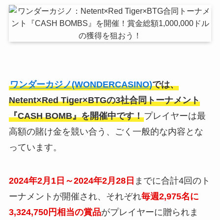
ワンダーカジノ(WONDERCASINO)
では、
Netent×Red Tiger×BTGの3社合同トーナメント
『CASH BOMB』を開催中です！
プレイヤーは最
高額の賭け金を競い合う、ごく一般的な内容とな
っています。
2024年2月1日～2024年2月28日
までに合計4回のト
ーナメントが開催され、それぞれ
毎週2,975名に
3,324,750円相当の賞品
がプレイヤーに贈られま