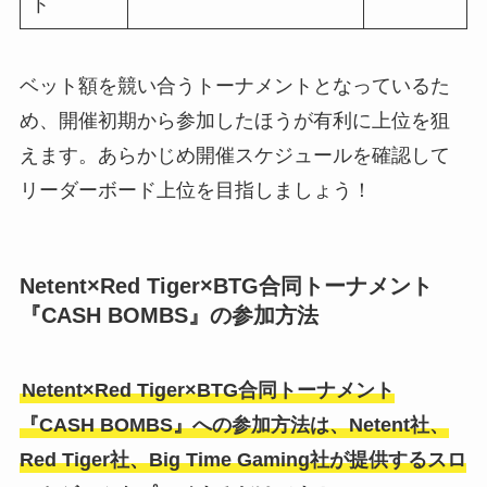
ト
ベット額を競い合うトーナメントとなっているた
め、開催初期から参加したほうが有利に上位を狙
えます。あらかじめ開催スケジュールを確認して
リーダーボード上位を目指しましょう！
Netent×Red Tiger×BTG合同トーナメント
『CASH BOMBS』の参加方法
Netent×Red Tiger×BTG合同トーナメント
『CASH BOMBS』への参加方法は、Netent社、
Red Tiger社、Big Time Gaming社が提供するスロ