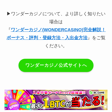
▶︎ワンダーカジノについて、より詳しく知りたい
場合は
『
ワンダーカジノ(WONDERCASINO)完全解説！
ボーナス・評判・登録方法・入出金方法
』をご覧
ください。
ワンダーカジノ公式サイトへ