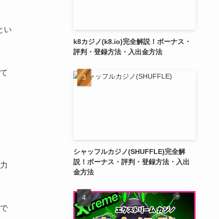
とい
k8カジノ(k8.io)完全解説！ボーナス・
評判・登録方法・入出金方法
て
シャッフルカジノ(SHUFFLE)完全解
説！ボーナス・評判・登録方法・入出
力
金方法
で