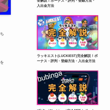
全解説！ボーナス・評判・登録方法・
入出金方法
ち
ラッキエスト(LUCKIEST)完全解説！ボ
ーナス・評判・登録方法・入出金方法
を