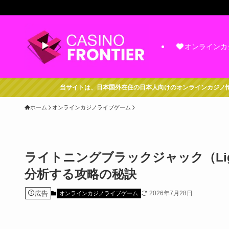
オンラインカ
当サイトは、日本国外在住の日本人向けのオンラインカジノ
ホーム
オンラインカジノライブゲーム
ライトニングブラックジャック（Light
分析する攻略の秘訣
広告
2026年7月28日
オンラインカジノライブゲーム