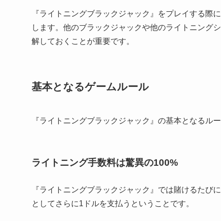
『ライトニングブラックジャック』をプレイする際に
します。他のブラックジャックや他のライトニングシ
解しておくことが重要です。
基本となるゲームルール
『ライトニングブラックジャック』の基本となるルー
ライトニング手数料は驚異の100%
『ライトニングブラックジャック』では賭けるたびに
としてさらに1ドルを支払うということです。