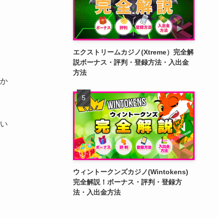
エクストリームカジノ(Xtreme）完全解
説ボーナス・評判・登録方法・入出金
方法
か
い
ウィントークンズカジノ(Wintokens)
完全解説！ボーナス・評判・登録方
法・入出金方法