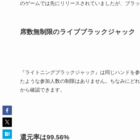
のゲームでは先にリリースされていましたが、ブラッ
席数無制限のライブブラックジャック
『ライトニングブラックジャック』は同じハンドを参
たような参加人数の制限はありません。ちなみにどれ
から確認できます。
還元率は99.56%