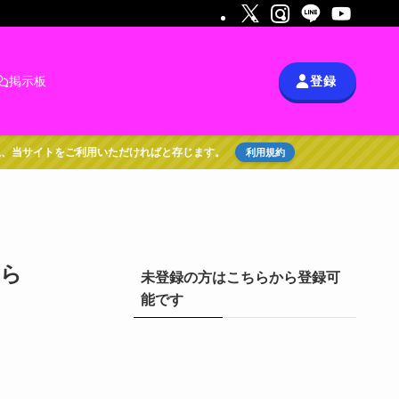
登録
掲示板
上、当サイトをご利用いただければと存じます。
利用規約
から
未登録の方はこちらから登録可
能です