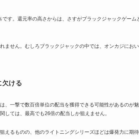
6％です。還元率の高さからは、さすがブラックジャックゲーム
れません。むしろブラックジャックの中では、オンカジにおい
に欠ける
は、一撃で数百倍単位の配当を獲得できる可能性があるのが魅
関しては、最高でも26倍の配当しか狙えません。
狙えるものの、他のライトニングシリーズほどは爆発力に期待