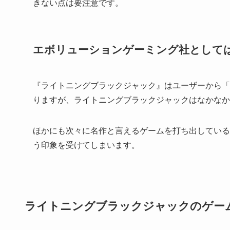
きない点は要注意です。
エボリューションゲーミング社として
『ライトニングブラックジャック』はユーザーから「
りますが、ライトニングブラックジャックはなかなか
ほかにも次々に名作と言えるゲームを打ち出している
う印象を受けてしまいます。
ライトニングブラックジャックのゲー