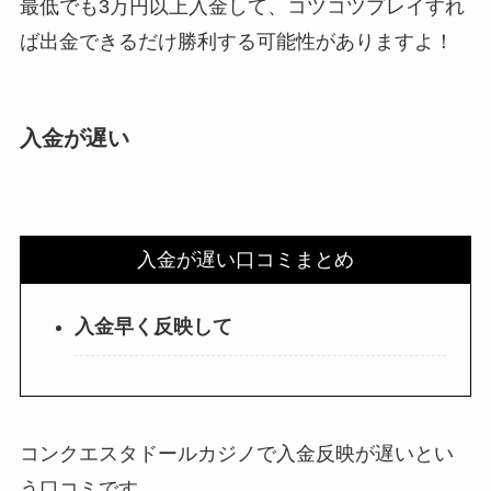
最低でも3万円以上入金して、コツコツプレイすれ
ば出金できるだけ勝利する可能性がありますよ！
入金が遅い
入金が遅い口コミまとめ
入金早く反映して
コンクエスタドールカジノで入金反映が遅いとい
う口コミです。