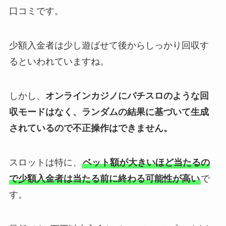
口コミです。
少額入金者は少し遊ばせて後からしっかり回収す
るといわれていますね。
しかし、
オンラインカジノにパチスロのような回
収モードはなく、ランダムの結果に基づいて生成
されているので不正操作はできません。
スロットは特に、
ベット額が大きいほど当たるの
で少額入金者は当たる前に終わる可能性が高い
で
す。