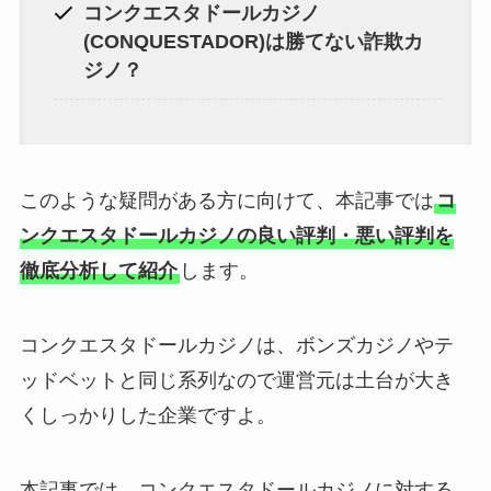
コンクエスタドールカジノ
(CONQUESTADOR)は勝てない詐欺カ
ジノ？
このような疑問がある方に向けて、本記事では
コ
ンクエスタドールカジノの良い評判・悪い評判を
徹底分析して紹介
します。
コンクエスタドールカジノは、ボンズカジノやテ
ッドベットと同じ系列なので運営元は土台が大き
くしっかりした企業ですよ。
本記事では、コンクエスタドールカジノに対する