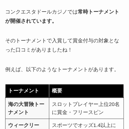
コンクエスタドールカジノでは
常時トーナメント
が開催されています。
そのトーナメントで入賞して賞金付与の対象とな
った口コミがありましたね！
例えば、以下のようなトーナメントがあります。
トーナメント
概要
海の大冒険トー
スロットプレイヤー上位20名
ナメント
に賞金・フリースピン
ウィークリー
スポーツでオッズ1.4以上に