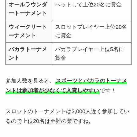
オールラウンダ
ベットして上位20名に賞金
ートーナメント
ウィークリート
スロットプレイヤー上位20名
ーナメント
に賞金
バカラトーナメ
バカラプレイヤー上位5名に
ント
賞金
参加人数を見ると、
スポーツとバカラのトーナメ
ントは参加者が少なくて入賞しやすい
です！
スロットのトーナメントは3,000人近く参加してい
るので上位20名は至難の業ですね。