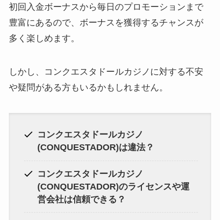
初回入金ボーナスから毎日のプロモーションまで
豊富にあるので、ボーナスを獲得するチャンスが
多く楽しめます。
しかし、コンクエスタドールカジノに対する不安
や疑問がある方もいるかもしれません。
コンクエスタドールカジノ
(CONQUESTADOR)は違法？
コンクエスタドールカジノ
(CONQUESTADOR)のライセンスや運
営会社は信頼できる？