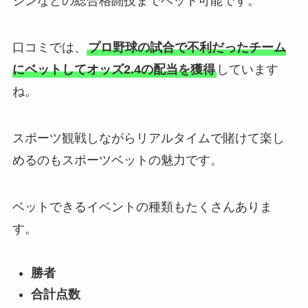
ジンなどの総合格闘技までベット可能です。
口コミでは、
プロ野球の試合で不利だったチーム
にベットしてオッズ2.4の配当を獲得
しています
ね。
スポーツ観戦しながらリアルタイムで賭けて楽し
めるのもスポーツベットの魅力です。
ベットできるイベントの種類もたくさんありま
す。
勝者
合計点数