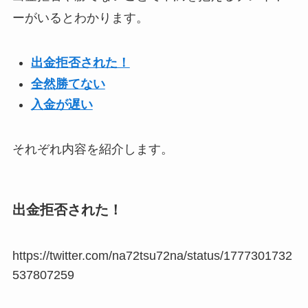
ーがいるとわかります。
出金拒否された！
全然勝てない
入金が遅い
それぞれ内容を紹介します。
出金拒否された！
https://twitter.com/na72tsu72na/status/1777301732
537807259