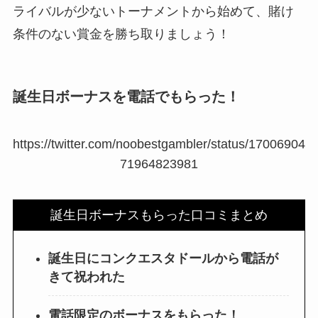
ライバルが少ないトーナメントから始めて、賭け
条件のない賞金を勝ち取りましょう！
誕生日ボーナスを電話でもらった！
https://twitter.com/noobestgambler/status/17006904
71964823981
誕生日ボーナスもらった口コミまとめ
誕生日にコンクエスタドールから電話が
きて祝われた
電話限定のボーナスをもらった！