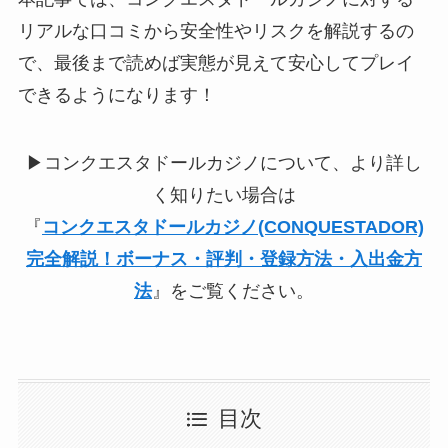
リアルな口コミから安全性やリスクを解説するの
で、最後まで読めば実態が見えて安心してプレイ
できるようになります！
▶︎コンクエスタドールカジノについて、より詳し
く知りたい場合は
『
コンクエスタドールカジノ(CONQUESTADOR)
完全解説！ボーナス・評判・登録方法・入出金方
法
』をご覧ください。
目次