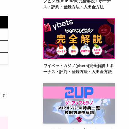
ブビンガ(bubinga)完全解説！ボーナ
ス・評判・登録方法・入出金方法
ワイベットカジノ(ybets)完全解説！ボ
ーナス・評判・登録方法・入出金方法
ただ