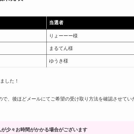
当選者
りょーーー様
まるてん様
ゆうき様
ました！
ので、後ほどメールにてご希望の受け取り方法を確認させてい
んが少々お時間がかかる場合がございます