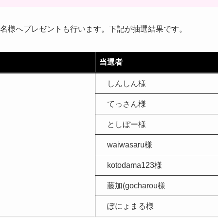
名様へプレゼントも行います。下記が抽選結果です。
当選者
しんしん様
てっさん様
としぼー様
waiwasaru様
kotodama123様
藤加(gocharou様
ぽにょまる様