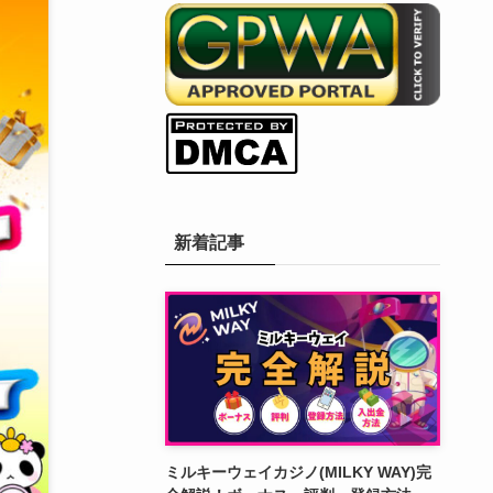
新着記事
ミルキーウェイカジノ(MILKY WAY)完