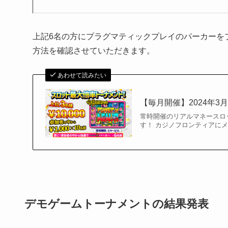
上記6名の方にプラグマティックプレイのパーカーを
方法を確認させていただきます。
あわせて読みたい
【毎月開催】2024年
常時開催のリアルマネースロ
す！ カジノフロンティアにメ
デモゲームトーナメントの結果発表