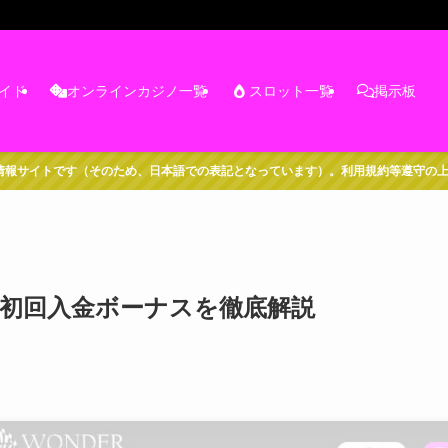
イド
オンラインカジノ一覧
スロット一覧
掲示板
情報サイトです（そのため、日本語での表記となっています）。利用規約等遵守の
NO)初回入金ボーナスを徹底解説