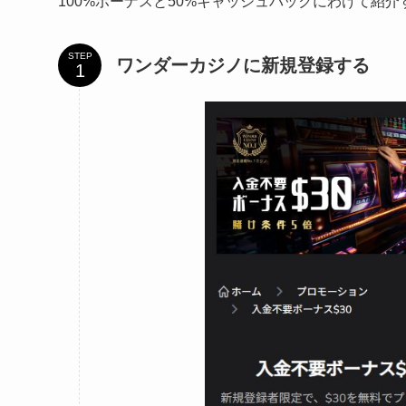
100%ボーナスと50%キャッシュバックにわけて紹
STEP
ワンダーカジノに新規登録する