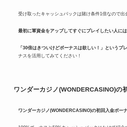
受け取ったキャッシュバックは賭け条件1倍なので出
最初に軍資金をアップしてすぐにプレイしたい人には
「30倍はきついけどボーナスは欲しい！」というプ
ナスを活用してみてください！
ワンダーカジノ(WONDERCASINO
ワンダーカジノ(WONDERCASINO)の初回入金ボ