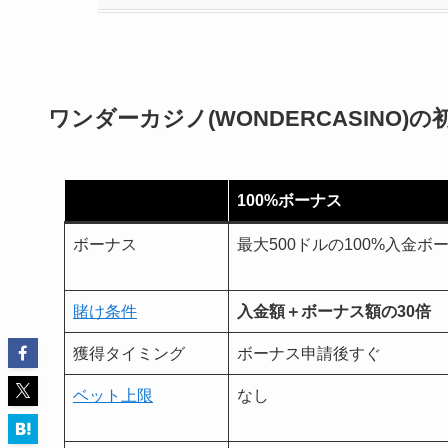
ワンダーカジノ(WONDERCASINO)
100%ボーナス
ボーナス
最大500ドルの100%入金ボ
賭け条件
入金額＋ボーナス額の30倍
獲得タイミング
ボーナス申請後すぐ
ベット上限
なし