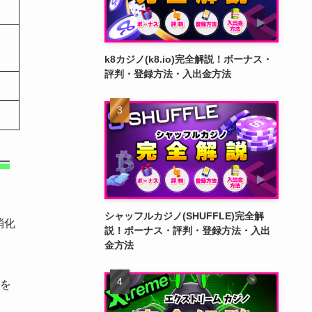
k8カジノ(k8.io)完全解説！ボーナス・
評判・登録方法・入出金方法
一
シャッフルカジノ(SHUFFLE)完全解
消化
説！ボーナス・評判・登録方法・入出
金方法
クを