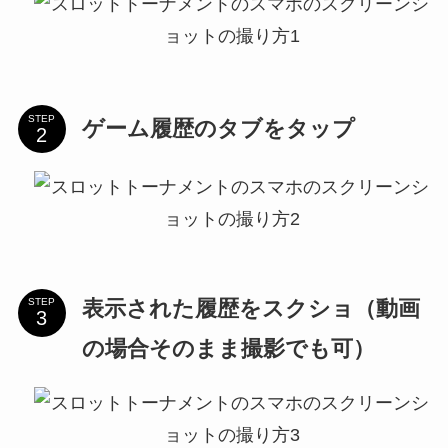
STEP
ゲーム履歴のタブをタップ
表示された履歴をスクショ（動画
STEP
の場合そのまま撮影でも可）