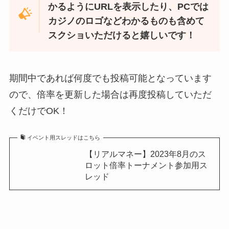
かるようにURLを表示したり、PCでは
カジノのロゴなどわかるものも含めて
スクショいただけると嬉しいです！
期間中であれば何度でも投稿可能となっています
ので、倍率を更新した場合は再度投稿していただ
くだけでOK！
イベント用スレッドはこちら
【リアルマネー】2023年8月のス
ロット倍率トーナメント参加用ス
レッド