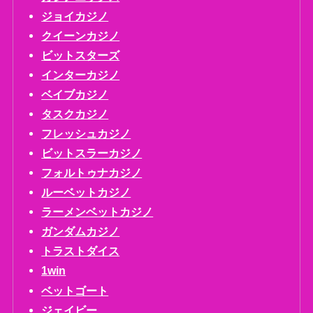
ジョイカジノ
クイーンカジノ
ビットスターズ
インターカジノ
ベイブカジノ
タスクカジノ
フレッシュカジノ
ビットスラーカジノ
フォルトゥナカジノ
ルーベットカジノ
ラーメンベットカジノ
ガンダムカジノ
トラストダイス
1win
ベットゴート
ジェイビー