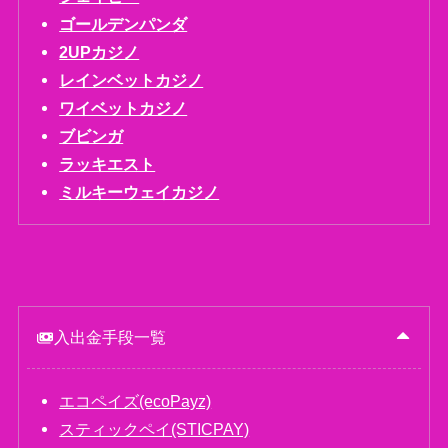
ゴールデンパンダ
2UPカジノ
レインベットカジノ
ワイベットカジノ
ブビンガ
ラッキエスト
ミルキーウェイカジノ
入出金手段一覧
エコペイズ(ecoPayz)
スティックペイ(STICPAY)