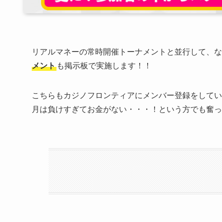
リアルマネーの常時開催トーナメントと並行して、な
メント
も掲示板で実施します！！
こちらもカジノフロンティアにメンバー登録をしてい
月は負けすぎてお金がない・・・！という方でも奮っ