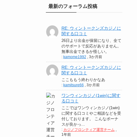
最新のフォーラム投稿
RE: ウィントークンズカジノに
関する口コミ
26日より出金が保留になり、全て
のサポートで反応がありません。
無事出金できるか怪しい。
:
kamome1992
,
3か月前
RE: ウィントークンズカジノに
関する口コミ
ここももう終わりかなあ
:
kamitsure66
,
3か月前
ワンウィンカジノ(1win)に関す
る口コミ
ここではワンウィンカジノ(1win)
に関する口コミやご相談などを受
付しております。 こんなボーナ
スが良かっ...
:
カジノフロンティア運営チーム
,
1年前