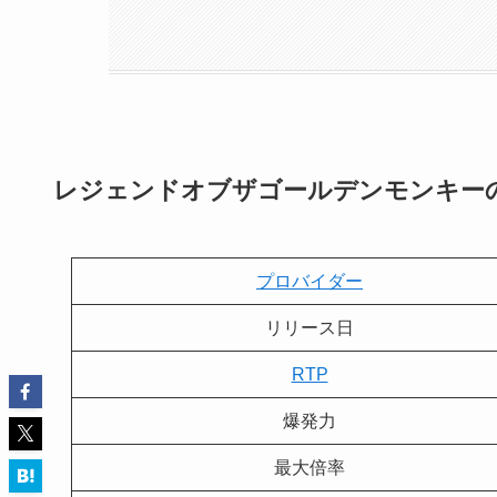
レジェンドオブザゴールデンモンキー
プロバイダー
リリース日
RTP
爆発力
最大倍率