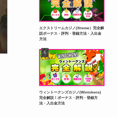
エクストリームカジノ(Xtreme）完全解
説ボーナス・評判・登録方法・入出金
方法
ウィントークンズカジノ(Wintokens)
完全解説！ボーナス・評判・登録方
法・入出金方法