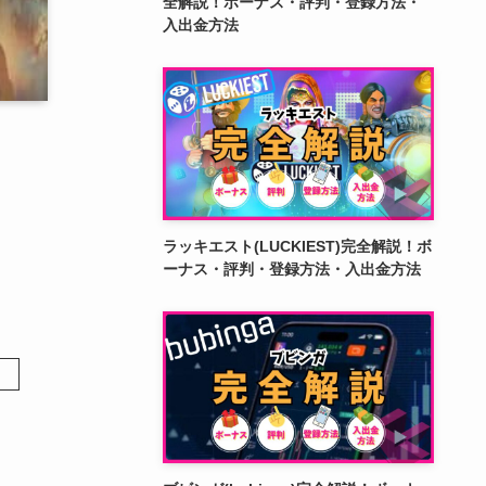
全解説！ボーナス・評判・登録方法・
入出金方法
ラッキエスト(LUCKIEST)完全解説！ボ
ーナス・評判・登録方法・入出金方法