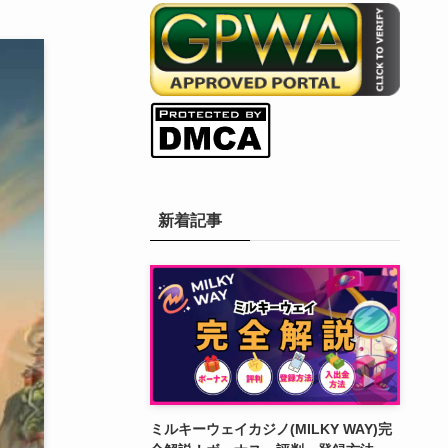
新着記事
ミルキーウェイカジノ(MILKY WAY)完