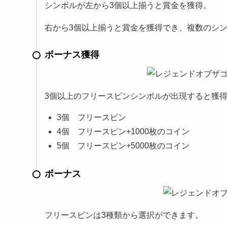
シンボルが左から3個以上揃うと賞金を獲得。
右から3個以上揃うと賞金を獲得でき、複数のシ
ボーナス獲得
3個以上のフリースピンシンボルが出現すると獲
3個 フリースピン
4個 フリースピン+1000枚のコイン
5個 フリースピン+5000枚のコイン
ボーナス
フリースピンは3種類から選択ができます。