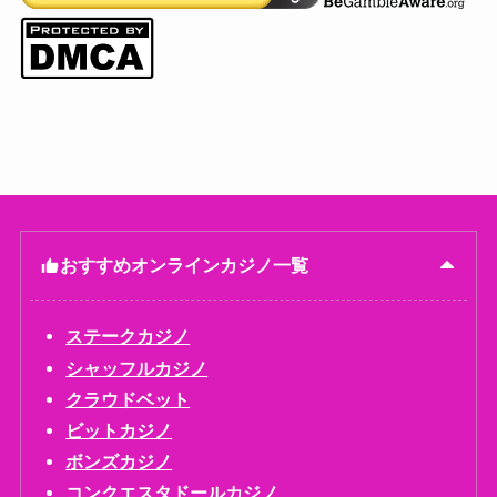
おすすめオンラインカジノ一覧
ステークカジノ
シャッフルカジノ
クラウドベット
ビットカジノ
ボンズカジノ
コンクエスタドールカジノ