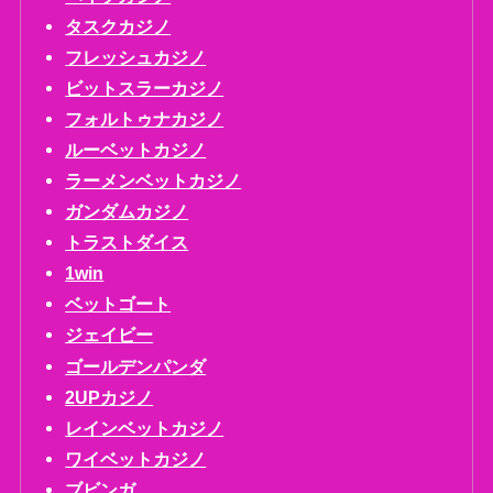
タスクカジノ
フレッシュカジノ
ビットスラーカジノ
フォルトゥナカジノ
ルーベットカジノ
ラーメンベットカジノ
ガンダムカジノ
トラストダイス
1win
ベットゴート
ジェイビー
ゴールデンパンダ
2UPカジノ
レインベットカジノ
ワイベットカジノ
ブビンガ