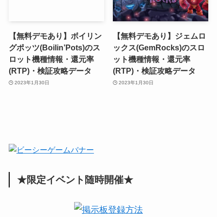
【無料デモあり】ボイリン
【無料デモあり】ジェムロ
グポッツ(Boilin’Pots)のス
ックス(GemRocks)のスロ
ロット機種情報・還元率
ット機種情報・還元率
(RTP)・検証攻略データ
(RTP)・検証攻略データ
2023年1月30日
2023年1月30日
★限定イベント随時開催★