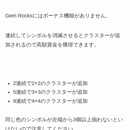
Gem Rocksにはボーナス機能がありません。
連続してシンボルを消滅させるとクラスターが追
加されるので高額賞金を獲得できます。
2連続で2×2のクラスターが追加
5連続で3×3のクラスターが追加
9連続で4×4のクラスターが追加
同じ色のシンボルが左端から3個以上揃わないとい
けないので注意してください。