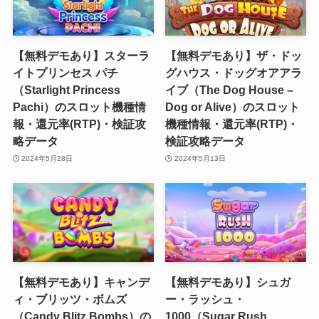
【無料デモあり】スターラ
【無料デモあり】ザ・ドッ
イトプリンセス パチ
グハウス・ドッグオアアラ
（Starlight Princess
イブ（The Dog House –
Pachi）のスロット機種情
Dog or Alive）のスロット
報・還元率(RTP)・検証攻
機種情報・還元率(RTP)・
略データ
検証攻略データ
2024年5月28日
2024年5月13日
【無料デモあり】キャンデ
【無料デモあり】シュガ
ィ・ブリッツ・ボムズ
ー・ラッシュ・
（Candy Blitz Bombs）の
1000（Sugar Rush