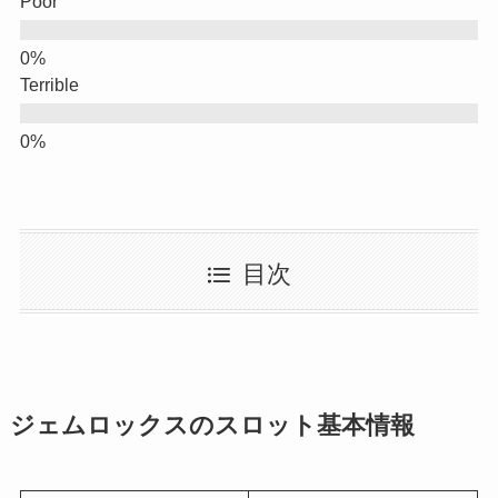
Poor
Terrible
目次
ジェムロックスのスロット基本情報