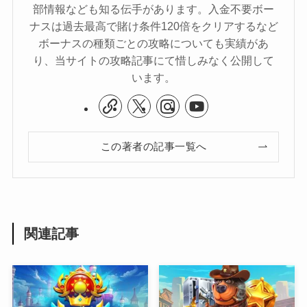
部情報なども知る伝手があります。入金不要ボー
ナスは過去最高で賭け条件120倍をクリアするなど
ボーナスの種類ごとの攻略についても実績があ
り、当サイトの攻略記事にて惜しみなく公開して
います。
この著者の記事一覧へ
関連記事