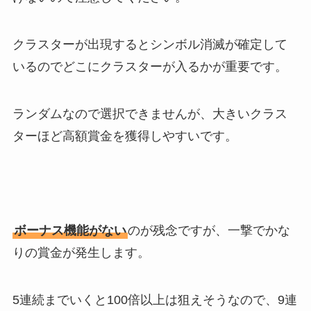
クラスターが出現するとシンボル消滅が確定して
いるのでどこにクラスターが入るかが重要です。
ランダムなので選択できませんが、大きいクラス
ターほど高額賞金を獲得しやすいです。
ボーナス機能がない
のが残念ですが、一撃でかな
りの賞金が発生します。
5連続までいくと100倍以上は狙えそうなので、9連