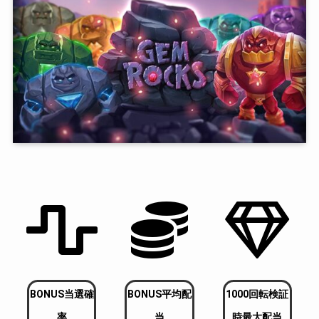
BONUS当選確
BONUS平均配
1000回転検証
率
当
時最大配当