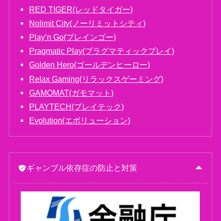
RED TIGER(レッドタイガー)
Nolimit City(ノーリミットシティ)
Play’n Go(プレインゴー)
Pragmatic Play(プラグマティックプレイ)
Golden Hero(ゴールデンヒーロー)
Relax Gaming(リラックスゲーミング)
GAMOMAT(ガモマット)
PLAYTECH(プレイテック)
Evolution(エボリューション)
ギャンブル依存症の防止と対策