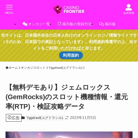
MENU
会員登録
オンカジ一覧
掲示板の登録方法
掲示板
当サイトは、日本国外在住の日本人向けのオンラインカジノ情報サイトです
（そのため、日本語での表記となっています）。利用規約等遵守の上、当サ
イトをご利用いただければと存じます。
利用規約
ホーム
オンカジスロット
Yggdrasil(ユグドラシル)
【無料デモあり】ジェムロックス
(GemRocks)のスロット機種情報・還元
率(RTP)・検証攻略データ
広告
2023年11月5日
Yggdrasil(ユグドラシル)