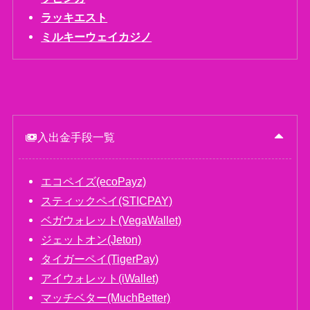
ラッキエスト
ミルキーウェイカジノ
入出金手段一覧
エコペイズ(ecoPayz)
スティックペイ(STICPAY)
ベガウォレット(VegaWallet)
ジェットオン(Jeton)
タイガーペイ(TigerPay)
アイウォレット(iWallet)
マッチベター(MuchBetter)