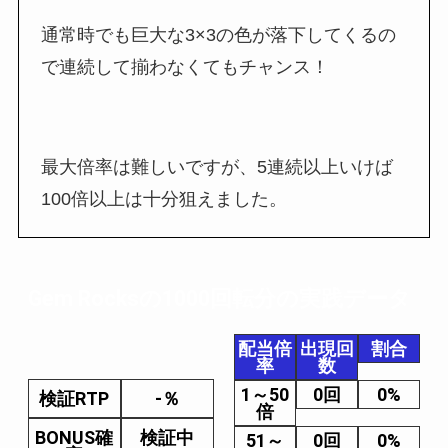
通常時でも巨大な3×3の色が落下してくるの
で連続して揃わなくてもチャンス！
最大倍率は難しいですが、5連続以上いけば
100倍以上は十分狙えました。
Gem Rocksの1000回転分の実践データ
配当倍
出現回
割合
率
数
1～50
0回
0%
検証RTP
-％
倍
BONUS確
検証中
51～
0回
0%