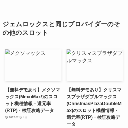
ジェムロックスと同じプロバイダーのそ
の他のスロット
【無料デモあり】メクソマ
【無料デモあり】クリスマ
ックス(MexoMax!)のスロ
スプラザダブルマックス
ット機種情報・還元率
(ChristmasPlazaDoubleM
(RTP)・検証攻略データ
ax)のスロット機種情報・
還元率(RTP)・検証攻略デ
2023年1月4日
ータ