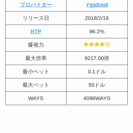
プロバイダー
Yggdrasil
リリース日
2018/2/19
RTP
96.2%
爆発力
最大倍率
9217.00倍
最小ベット
0.1ドル
最大ベット
50ドル
WAYS
4096WAYS