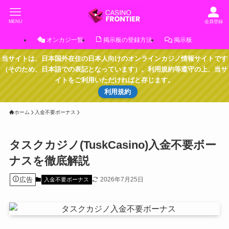
MENU
会員登録
オンカジ一覧
掲示板の登録方法
掲示板
当サイトは、日本国外在住の日本人向けのオンラインカジノ情報サイトです
（そのため、日本語での表記となっています）。利用規約等遵守の上、当サ
イトをご利用いただければと存じます。
利用規約
ホーム
入金不要ボーナス
タスクカジノ(TuskCasino)入金不要ボー
ナスを徹底解説
広告
2026年7月25日
入金不要ボーナス