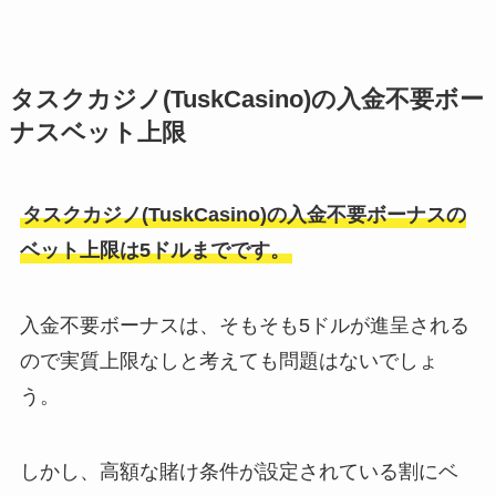
タスクカジノ(TuskCasino)の入金不要ボー
ナスベット上限
タスクカジノ(TuskCasino)の入金不要ボーナスの
ベット上限は5ドルまでです。
入金不要ボーナスは、そもそも5ドルが進呈される
ので実質上限なしと考えても問題はないでしょ
う。
しかし、高額な賭け条件が設定されている割にベ