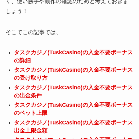
く、使い勝手や動作の確認のためと考えておきま
しょう！
そこでこの記事では、
タスクカジノ(TuskCasino)の入金不要ボーナス
の詳細
タスクカジノ(TuskCasino)の入金不要ボーナス
の受け取り方
タスクカジノ(TuskCasino)の入金不要ボーナス
の出金条件
タスクカジノ(TuskCasino)の入金不要ボーナス
のベット上限
タスクカジノ(TuskCasino)の入金不要ボーナス
出金上限金額