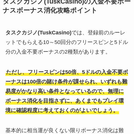
タスクカジノ(TuskCasino)の入金不要ボー
ナスボーナス消化攻略ポイント
タスクカジノ(TuskCasino)
では、登録前のルーレ
ットでもらえる10～50回分のフリースピンと5ドル
分の入金不要ボーナスの2種類があります。
ただし、フリースピンは50倍、5ドルの入金不要ボ
ーナスは100倍の賭け条件が課せられ、いずれも難
易度がかなり高い条件となっているので、無理に
ボーナス消化を目指さずに、あくまでもプレイ環
境に確認程度に考えておくのがよいでしょう。
基本的に相当運が良くない限りボーナス消化は難