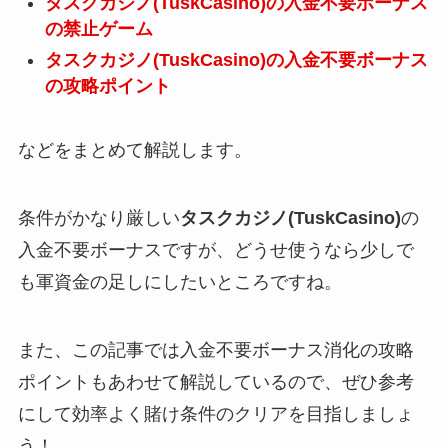
タスクカジノ(TuskCasino)の入金不要ボーナス
の禁止ゲーム
タスクカジノ(TuskCasino)の入金不要ボーナス
の攻略ポイント
などをまとめて解説します。
条件がかなり厳しい
タスクカジノ(TuskCasino)
の
入金不要ボーナスですが、どうせ使うなら少しで
も軍資金の足しにしたいところですね。
また、この記事では入金不要ボーナス消化の攻略
ポイントもあわせて解説しているので、ぜひ参考
にして効率よく賭け条件のクリアを目指しましょ
う！