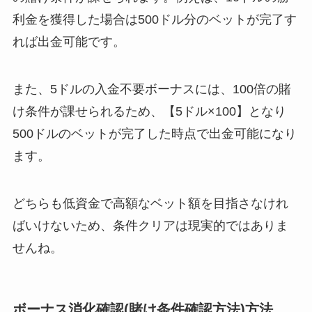
利金を獲得した場合は500ドル分のベットが完了す
れば出金可能です。
また、5ドルの入金不要ボーナスには、100倍の賭
け条件が課せられるため、【5ドル×100】となり
500ドルのベットが完了した時点で出金可能になり
ます。
どちらも低資金で高額なベット額を目指さなけれ
ばいけないため、条件クリアは現実的ではありま
せんね。
ボーナス消化確認(賭け条件確認方法)方法