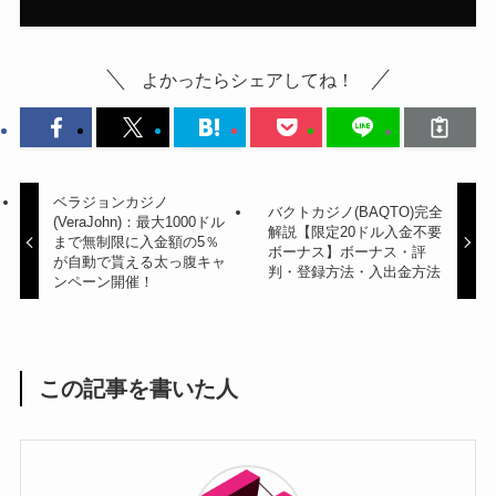
よかったらシェアしてね！
ベラジョンカジノ
バクトカジノ(BAQTO)完全
(VeraJohn)：最大1000ドル
解説【限定20ドル入金不要
まで無制限に入金額の5％
ボーナス】ボーナス・評
が自動で貰える太っ腹キャ
判・登録方法・入出金方法
ンペーン開催！
この記事を書いた人