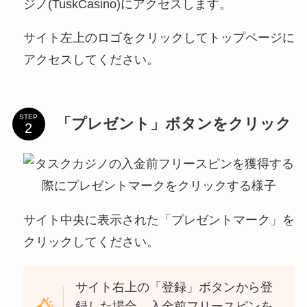
ジノ(TuskCasino)にアクセスします。
サイト左上のロゴをクリックしてトップページに
アクセスしてください。
STEP
「プレゼント」ボタンをクリック
サイト中央に表示された「プレゼントマーク」を
クリックしてください。
サイト右上の「登録」ボタンから登
録した場合、入金前フリースピンを