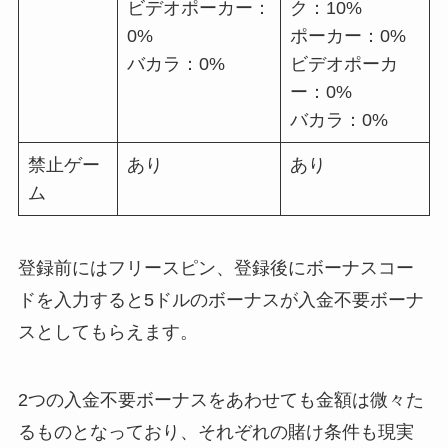
ビデオポーカー：
ク：10%
0%
ポーカー：0%
バカラ：0%
ビデオポーカ
ー：0%
バカラ：0%
禁止ゲー
あり
あり
ム
登録前にはフリースピン、登録後にボーナスコー
ドを入力すると5ドルのボーナスが入金不要ボーナ
スとしてもらえます。
2つの入金不要ボーナスをあわせても金額は微々た
るものとなっており、それぞれの賭け条件も現実