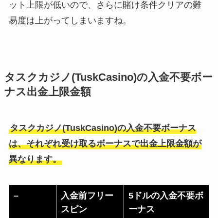
ット上限が低いので、さらに賭け条件クリアの難
易度は上がってしまいますね。
タスクカジノ(TuskCasino)の入金不要ボー
ナス出金上限金額
タスクカジノ(TuskCasino)の入金不要ボーナス
は、それぞれ受け取るボーナスで出金上限金額が
異なります。
–
入金前フリー
5ドルの入金不要ボ
スピン
ーナス