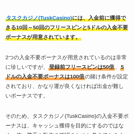
タスクカジノ(TuskCasino)
には、入金前に獲得で
きる10回～50回のフリースピンと5ドルの入金不要
ボーナスが用意されています。
2つの入金不要ボーナスが用意されているのは非常
に珍しいですが、
登録前フリースピンは50倍
、
5
ドルの入金不要ボーナスは100倍
の賭け条件が設定
されており、かなり運が良くなければ出金が難し
いボーナスです。
そのため、タスクカジノ(TuskCasino)の入金不要ボ
ーナスは、キャッシュ獲得を目的にするのではな