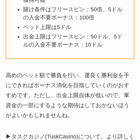
賭け条件はフリースピン：50倍、5ドル
の入金不要ボーナス：100倍
ベット上限は5ドル
出金上限はフリースピン：50ドル、5ド
ルの入金不要ボーナス：10ドル
高めのベット額で勝負を行い、運良く勝利金を手
にできればボーナス消化を目指していくのがおす
すめです。ただし、出金上限自体が低いので、軍
資金の一部にするような期待はしておかないほう
がよいかもしれませんね。
▶︎タスクカジノ(TuskCasino)について、より詳しく