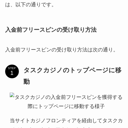
は、以下の通りです。
入金前フリースピンの受け取り方法
入金前フリースピンの受け取り方法は次の通り。
タスクカジノのトップページに移
STEP
動
当サイトカジノフロンティアを経由してタスクカ