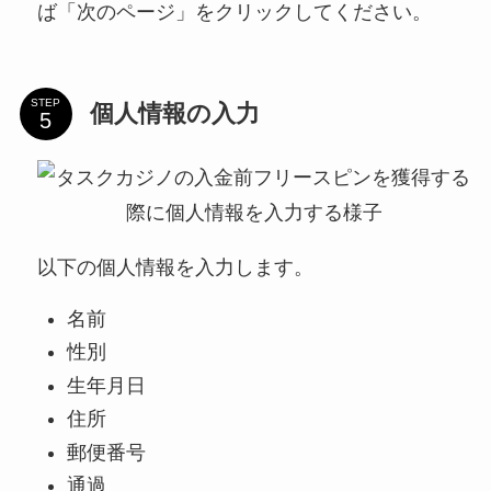
ば「次のページ」をクリックしてください。
STEP
個人情報の入力
以下の個人情報を入力します。
名前
性別
生年月日
住所
郵便番号
通過