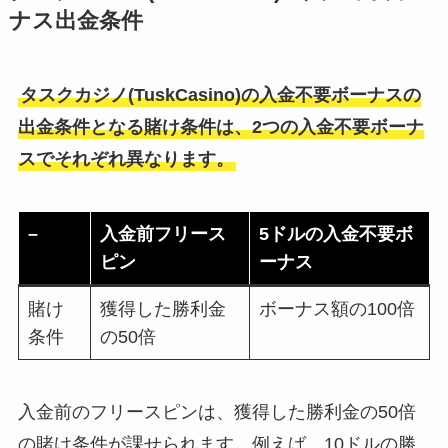
ナス出金条件
タスクカジノ(TuskCasino)の入金不要ボーナスの
出金条件となる賭け条件は、2つの入金不要ボーナ
スでそれぞれ異なります。
–
入金前フリース
5ドルの入金不要ボ
ピン
ーナス
賭け
獲得した勝利金
ボーナス額の100倍
条件
の50倍
入金前のフリースピンは、獲得した勝利金の50倍
の賭け条件が課せられます。例えば、10ドルの勝