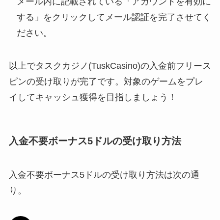
メール内に記載されている「アカウントを有効に
する」をクリックしてメール認証を完了させてく
ださい。
以上でタスクカジノ(TuskCasino)の入金前フリース
ピンの受け取りが完了です。対象のゲームをプレ
イしてキャッシュ獲得を目指しましょう！
入金不要ボーナス5ドルの受け取り方法
入金不要ボーナス5ドルの受け取り方法は次の通
り。