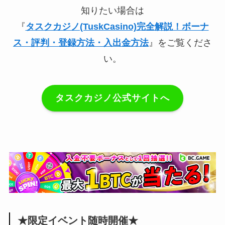
知りたい場合は
『
タスクカジノ(TuskCasino)完全解説！ボーナ
ス・評判・登録方法・入出金方法
』をご覧くださ
い。
タスクカジノ公式サイトへ
★限定イベント随時開催★