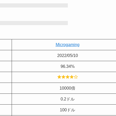
Microgaming
2022/05/10
96.34%
10000倍
0.2ドル
100ドル