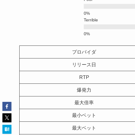
Terrible
プロバイダ
リリース日
RTP
爆発力
最大倍率
最小ベット
最大ベット