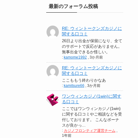
最新のフォーラム投稿
RE: ウィントークンズカジノに
関する口コミ
26日より出金が保留になり、全て
のサポートで反応がありません。
無事出金できるか怪しい。
:
kamome1992
,
3か月前
RE: ウィントークンズカジノに
関する口コミ
ここももう終わりかなあ
:
kamitsure66
,
3か月前
ワンウィンカジノ(1win)に関す
る口コミ
ここではワンウィンカジノ(1win)
に関する口コミやご相談などを受
付しております。 こんなボーナ
スが良かっ...
:
カジノフロンティア運営チーム
,
1年前