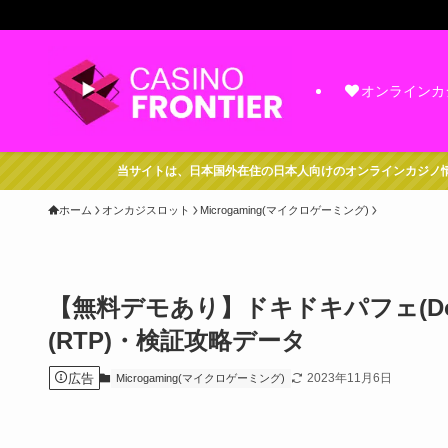
オンラインカ
当サイトは、日本国外在住の日本人向けのオンラインカジノ
ホーム
オンカジスロット
Microgaming(マイクロゲーミング)
【無料デモあり】ドキドキパフェ(Doki
(RTP)・検証攻略データ
広告
2023年11月6日
Microgaming(マイクロゲーミング)