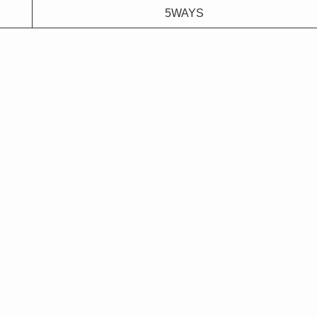
5WAYS