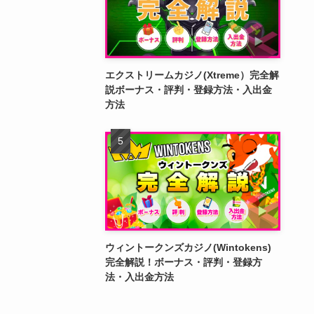
エクストリームカジノ(Xtreme）完全解
説ボーナス・評判・登録方法・入出金
方法
ウィントークンズカジノ(Wintokens)
完全解説！ボーナス・評判・登録方
法・入出金方法