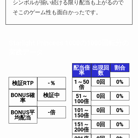
シンボルが揃い続ける限り配当も上がるので
そこのゲーム性も面白かったです。
Starlight Princess 1000の1000回転分の
実践データ
配当倍
出現回
割合
率
数
1～50
0回
0%
検証RTP
-％
倍
BONUS確
検証中
51～
0回
0%
率
100倍
101～
0回
0%
BONUS平
-倍
150倍
均配当
151～
0回
0%
200倍