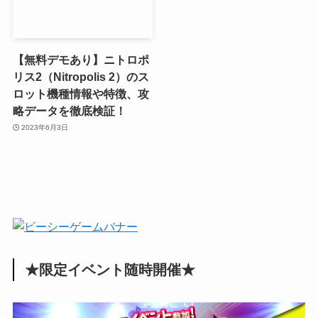
【無料デモあり】ニトロポ
リス2（Nitropolis 2）のス
ロット機種情報や特徴、攻
略データを徹底検証！
2023年6月3日
★限定イベント随時開催★