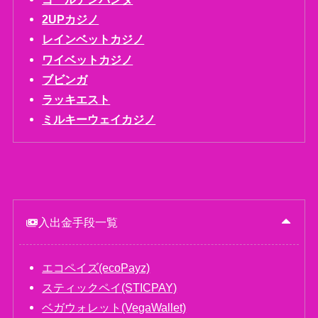
2UPカジノ
レインベットカジノ
ワイベットカジノ
ブビンガ
ラッキエスト
ミルキーウェイカジノ
入出金手段一覧
エコペイズ(ecoPayz)
スティックペイ(STICPAY)
ベガウォレット(VegaWallet)