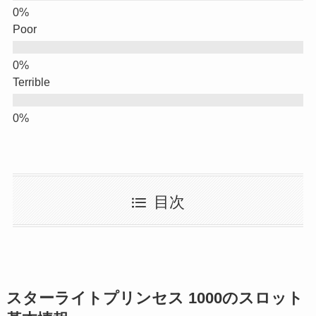
Poor
Terrible
目次
スターライトプリンセス 1000のスロット