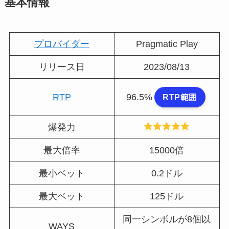
基本情報
プロバイダー
Pragmatic Play
リリース日
2023/08/13
RTP
96.5%
RTP範囲
爆発力
最大倍率
15000倍
最小ベット
0.2ドル
最大ベット
125ドル
同一シンボルが8個以
WAYS