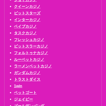
クイーンカジノ
ビットスターズ
インターカジノ
ベイブカジノ
タスクカジノ
フレッシュカジノ
ビットスラーカジノ
フォルトゥナカジノ
ルーベットカジノ
ラーメンベットカジノ
ガンダムカジノ
トラストダイス
1win
ベットゴート
ジェイビー
ゴールデンパンダ