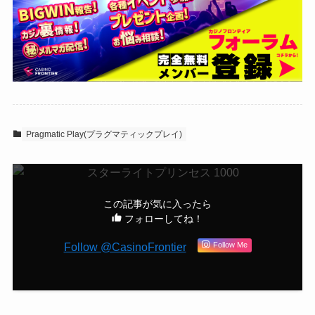
Pragmatic Play(プラグマティックプレイ)
この記事が気に入ったら
フォローしてね！
Follow @CasinoFrontier
Follow Me