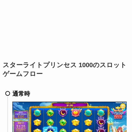
スターライトプリンセス 1000のスロット
ゲームフロー
通常時