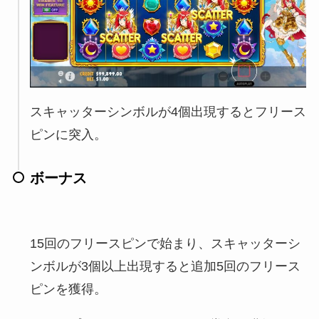
スキャッターシンボルが4個出現するとフリース
ピンに突入。
ボーナス
15回のフリースピンで始まり、スキャッターシ
ンボルが3個以上出現すると追加5回のフリース
ピンを獲得。