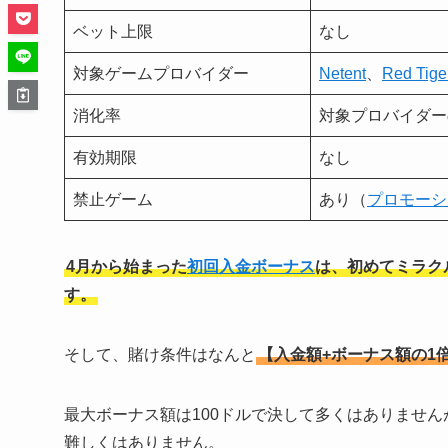
ベット上限
なし
対象ゲームプロバイダー
Netent
、
Red Tige
消化率
対象プロバイダー
有効期限
なし
禁止ゲーム
あり（
プロモーシ
4月から始まった
初回入金ボーナス
は、初めてミラク
す。
そして、賭け条件はなんと
【入金額+ボーナス額の1
最大ボーナス額は100ドルで決して多くはありませ
難しくはありません。