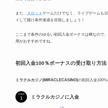
また、
スロット
ゲームだけでなく、ライブゲームも1
イして賭け条件達成を目指しましょう！
ここまで条件のゆるい初回入金ボーナスは稀なので、
用がおすすめですね。
初回入金100％ボーナスの受け取り方法
ミラクルカジノ(MIRACLECASINO)
の初回入金100
STEP
ミラクルカジノに入金