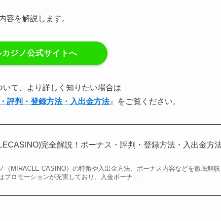
の内容を解説します。
ルカジノ公式サイトへ
ついて、より詳しく知りたい場合は
・評判・登録方法・入出金方法
』をご覧ください。
CLECASINO)完全解説！ボーナス・評判・登録方法・入出金方
（MIRACLE CASINO）の特徴や入出金方法、ボーナス内容などを徹底解説
はプロモーションが充実しており、入金ボーナ…