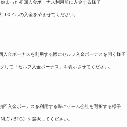
大100ドルの入金を済ませてください。
クして「セルフ入金ボーナス」を表示させてください。
/ NLC / BTG】を選択してください。