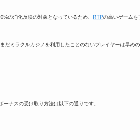
00%の消化反映の対象となっているため、
RTP
の高いゲームを
まだミラクルカジノを利用したことのないプレイヤーは早めの
%ボーナスの受け取り方法は以下の通りです。