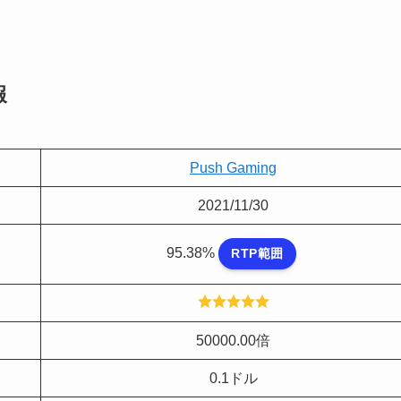
報
Push Gaming
2021/11/30
95.38%
RTP範囲
50000.00倍
0.1ドル