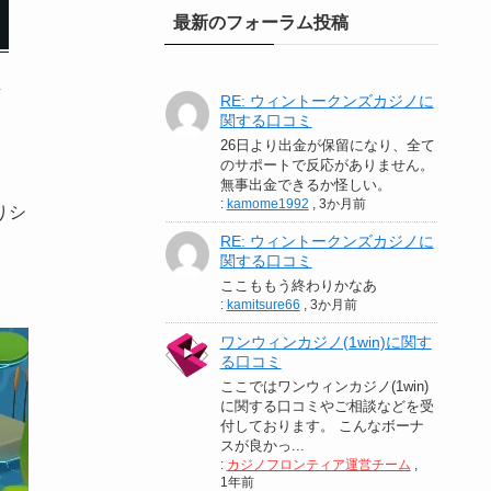
最新のフォーラム投稿
し
RE: ウィントークンズカジノに
関する口コミ
26日より出金が保留になり、全て
のサポートで反応がありません。
無事出金できるか怪しい。
:
kamome1992
,
3か月前
りシ
RE: ウィントークンズカジノに
関する口コミ
ここももう終わりかなあ
:
kamitsure66
,
3か月前
ワンウィンカジノ(1win)に関す
る口コミ
ここではワンウィンカジノ(1win)
に関する口コミやご相談などを受
付しております。 こんなボーナ
スが良かっ...
:
カジノフロンティア運営チーム
,
1年前