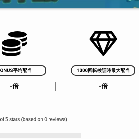
BONUS平均配当
1000回転検証時最大配当
-倍
-倍
 of 5 stars (based on 0 reviews)