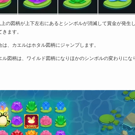
5～20以上の図柄が上下左右にあるとシンボルが消滅して賞金が発生
てきます。
合は、カエルはホタル図柄にジャンプします。
エル図柄は、ワイルド図柄になりほかのシンボルの変わりにな