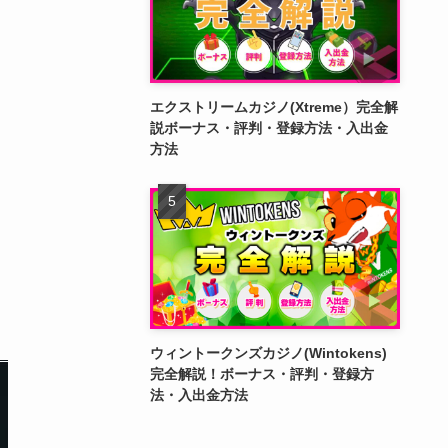
エクストリームカジノ(Xtreme）完全解
説ボーナス・評判・登録方法・入出金
方法
ウィントークンズカジノ(Wintokens)
完全解説！ボーナス・評判・登録方
法・入出金方法