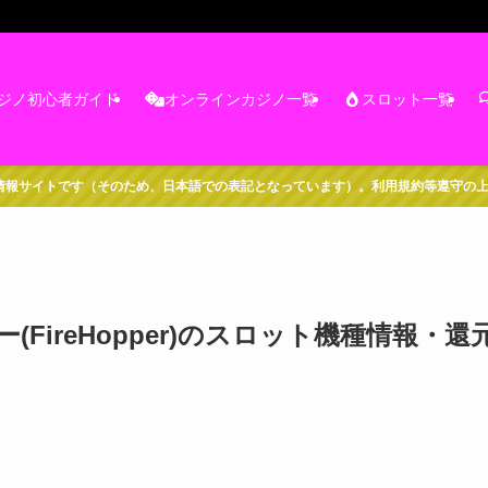
ジノ初心者ガイド
オンラインカジノ一覧
スロット一覧
情報サイトです（そのため、日本語での表記となっています）。利用規約等遵守の
ireHopper)のスロット機種情報・還