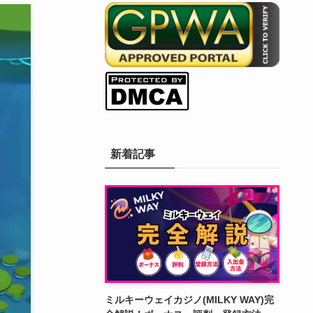
新着記事
ミルキーウェイカジノ(MILKY WAY)完