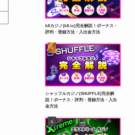
k8カジノ(k8.io)完全解説！ボーナス・
評判・登録方法・入出金方法
シャッフルカジノ(SHUFFLE)完全解
説！ボーナス・評判・登録方法・入出
金方法