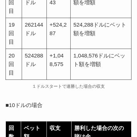
回
ドル
43
額を増額
目
19
262144
+524,2
524,288ドルにベット
回
ドル
87
額を増額
目
20
524288
+1,04
1,048,576ドルにベッ
回
ドル
8,575
ト額を増額
目
１ドルスタートで連勝した場合の収支
■10ドルの場合
回
ベット
収支
勝利した場合の次の
数
額
賭け金