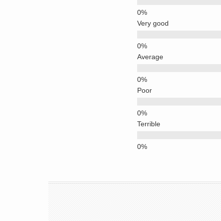
Very good
Average
Poor
Terrible