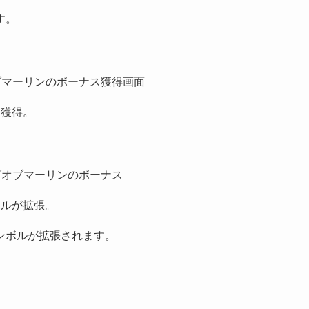
す。
を獲得。
ボルが拡張。
ンボルが拡張されます。