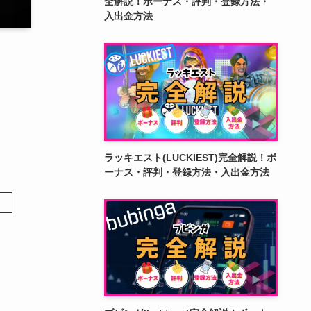
全解説！ボーナス・評判・登録方法・
入出金方法
ラッキエスト(LUCKIEST)完全解説！ボ
ーナス・評判・登録方法・入出金方法