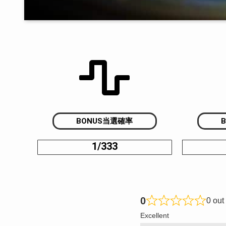
BONUS当選確率
1/333
0
0 out
Excellent