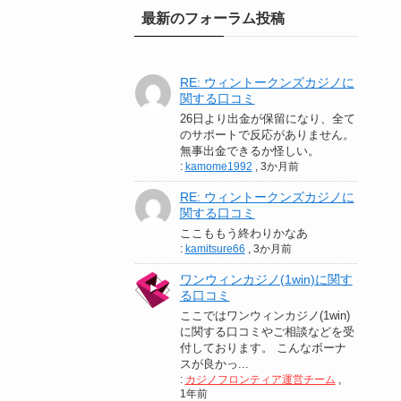
最新のフォーラム投稿
RE: ウィントークンズカジノに
関する口コミ
26日より出金が保留になり、全て
のサポートで反応がありません。
無事出金できるか怪しい。
:
kamome1992
,
3か月前
RE: ウィントークンズカジノに
関する口コミ
ここももう終わりかなあ
:
kamitsure66
,
3か月前
ワンウィンカジノ(1win)に関す
る口コミ
ここではワンウィンカジノ(1win)
に関する口コミやご相談などを受
付しております。 こんなボーナ
スが良かっ...
:
カジノフロンティア運営チーム
,
1年前