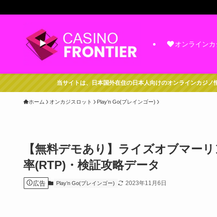
オンラインカ
当サイトは、日本国外在住の日本人向けのオンラインカジノ
ホーム
オンカジスロット
Play’n Go(プレインゴー)
【無料デモあり】ライズオブマーリン(R
率(RTP)・検証攻略データ
広告
2023年11月6日
Play’n Go(プレインゴー)