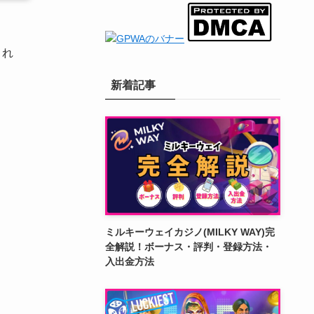
され
新着記事
ミルキーウェイカジノ(MILKY WAY)完
全解説！ボーナス・評判・登録方法・
入出金方法