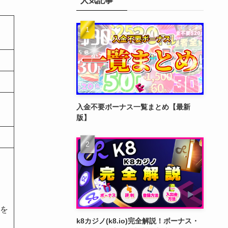
人気記事
入金不要ボーナス一覧まとめ【最新
版】
ンを
k8カジノ(k8.io)完全解説！ボーナス・