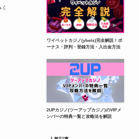
みく
ワイベットカジノ(ybets)完全解説！ボ
ーナス・評判・登録方法・入出金方法
2UPカジノ(ツーアップカジノ)のVIPメ
ンバーの特典一覧と攻略法を解説