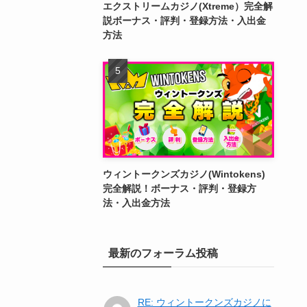
エクストリームカジノ(Xtreme）完全解
説ボーナス・評判・登録方法・入出金
方法
ウィントークンズカジノ(Wintokens)
完全解説！ボーナス・評判・登録方
法・入出金方法
最新のフォーラム投稿
RE: ウィントークンズカジノに