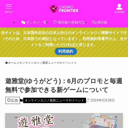
MENU
会員登録
オンカジ一覧
掲示板の登録方法
掲示板
当サイトは、日本国外在住の日本人向けのオンラインカジノ情報サイトです
（そのため、日本語での表記となっています）。利用規約等遵守の上、当サ
イトをご利用いただければと存じます。
利用規約
ホーム
オンラインカジノ最新ニュースやイベント
遊雅堂(ゆうがどう)：6月のプロモと毎週
無料で参加できる新ゲームについて
広告
2024年5月28日
オンラインカジノ最新ニュースやイベント