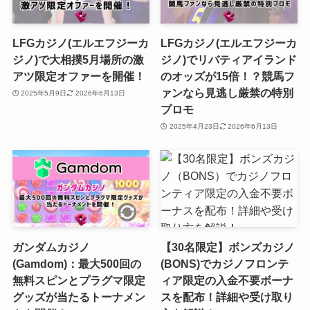
LFGカジノ(エルエフジーカ
LFGカジノ(エルエフジーカ
ジノ)で大相撲5月場所の激
ジノ)でリバティアイランド
アツ限定オファーを開催！
のオッズが15倍！？競馬フ
ァンなら見逃し厳禁の特別
2025年5月9日
2026年6月13日
プロモ
2025年4月23日
2026年6月13日
ガンダムカジノ
【30名限定】ボンズカジノ
(Gamdom)：最大500回の
(BONS)でカジノフロンテ
無料スピンとプラグマ限定
ィア限定の入金不要ボーナ
グッズが当たるトーナメン
スを配布！詳細や受け取り