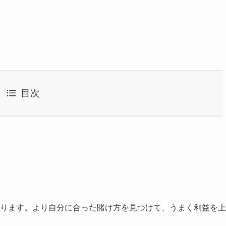
目次
ります。より自分に合った賭け方を見つけて、うまく利益を上