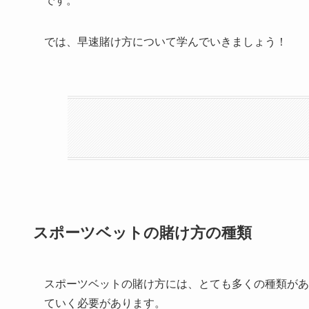
です。
では、早速賭け方について学んでいきましょう！
スポーツベットの賭け方の種類
スポーツベットの賭け方には、とても多くの種類があ
ていく必要があります。