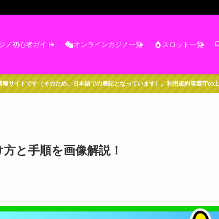
ジノ初心者ガイド
オンラインカジノ一覧
スロット一覧
情報サイトです（そのため、日本語での表記となっています）。利用規約等遵守の
け方と手順を画像解説！