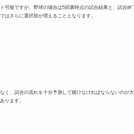
ト可能ですが、野球の場合は5回裏時点の試合結果と、試合終
ではさらに選択肢が増えることとなります。
なく、試合の流れを十分予測して賭けなければならないのが大
あります。