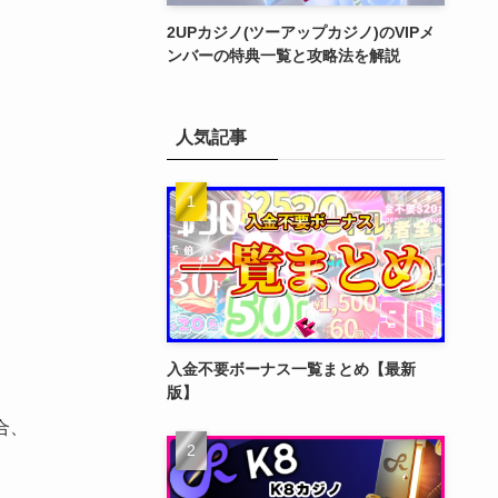
2UPカジノ(ツーアップカジノ)のVIPメ
ンバーの特典一覧と攻略法を解説
人気記事
入金不要ボーナス一覧まとめ【最新
版】
合、