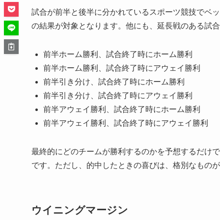
試合が前半と後半に分かれているスポーツ競技でベッ
の結果が対象となります。他にも、延長戦のある試合
前半ホーム勝利、試合終了時にホーム勝利
前半ホーム勝利、試合終了時にアウェイ勝利
前半引き分け、試合終了時にホーム勝利
前半引き分け、試合終了時にアウェイ勝利
前半アウェイ勝利、試合終了時にホーム勝利
前半アウェイ勝利、試合終了時にアウェイ勝利
最終的にどのチームが勝利するのかを予想するだけで
です。ただし、的中したときの喜びは、格別なものが
ウイニングマージン