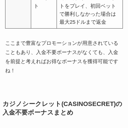
ト
トをプレイ、初回ベット
で勝利しなかった場合は
最大25ドルまで返金
ここまで豊富なプロモーションが用意されている
こともあり、入金不要ボーナスがなくても、入金
を前提と考えればお得なボーナスを獲得可能です
ね！
カジノシークレット(CASINOSECRET)の
入金不要ボーナスまとめ