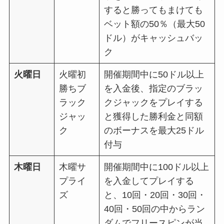
すると勝ってもまけても
ベット額の50％（最大50
ドル）がキャッシュバッ
ク
火曜日
火曜初
開催期間中に50ドル以上
勝ちブ
を入金後、指定のブラッ
ラック
クジャックをプレイする
ジャッ
と獲得した勝利金と同額
ク
のボーナスを最大25ドル
付与
木曜日
木曜サ
開催期間中に100ドル以上
プライ
を入金してプレイする
ズ
と、10回・20回・30回・
40回・50回の中からラン
ダムでフリースピンが当