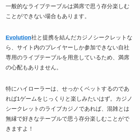
一般的なライブテーブルは満席で思う存分楽しむ
ことができない場合もあります。
Evolution
社と提携を結んだカジノシークレットな
ら、サイト内のプレイヤーしか参加できない自社
専用のライブテーブルを用意しているため、満席
の心配もありません。
特にハイローラーは、せっかくベットするのであ
れば1ゲームをじっくりと楽しみたいはず。カジノ
シークレットのライブカジノであれば、混雑とは
無縁で好きなテーブルで思う存分楽しむことがで
きますよ！