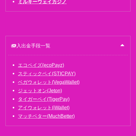
ミルキーウェイカジノ
入出金手段一覧
エコペイズ(ecoPayz)
スティックペイ(STICPAY)
ベガウォレット(VegaWallet)
ジェットオン(Jeton)
タイガーペイ(TigerPay)
アイウォレット(iWallet)
マッチベター(MuchBetter)