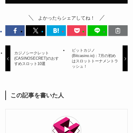
よかったらシェアしてね！
ビットカジノ
カジノシークレット
(Bitcasino.io)：7月の初め
(CASINOSECRET)のおす
はスロットトーナメントラ
すめスロット10選
ッシュ！
この記事を書いた人