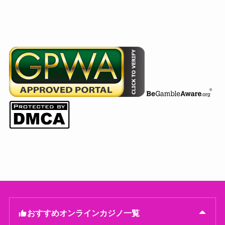
おすすめオンラインカジノ一覧