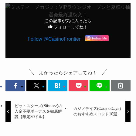
この記事が気に入ったら
フォローしてね！
Follow @CasinoFrontier
Follow Me
よかったらシェアしてね！
ビットスターズ(Bitstarz)の
カジノデイズ(CasinoDays)
入金不要ボーナスを徹底解
のおすすめスロット10選
説【限定30ドル】