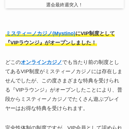
ミスティーノカジノ(Mystino)
にVIP制度として
『VIPラウンジ』がオープンしました！
どこの
オンラインカジノ
でも当たり前の制度とし
てあるVIP制度がミスティーノカジノには存在しま
せんでしたが、この度さまざまな特典を受けられ
る『VIPラウンジ』がオープンしたことにより、普
段からミスティーノカジノでたくさん遊ぶプレイ
ヤーはお得な特典を受けられます。
完全性体制の制度ですが、VIP会員として認められ