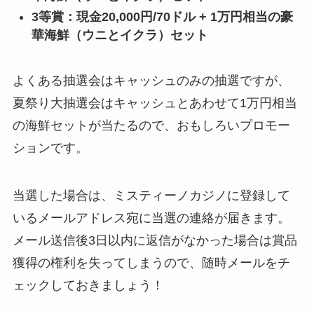
3等賞：現金20,000円/70ドル + 1万円相当の豪
華海鮮（ウニとイクラ）セット
よくある抽選会はキャッシュのみの抽選ですが、
夏祭り大抽選会はキャッシュとあわせて1万円相当
の海鮮セットが当たるので、おもしろいプロモー
ションです。
当選した場合は、ミスティーノカジノに登録して
いるメールアドレス宛に当選の連絡が届きます。
メール送信後3日以内に返信がなかった場合は賞品
獲得の権利を失ってしまうので、随時メールをチ
ェックしておきましょう！