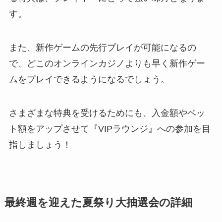
す。
また、新作ゲームの先行プレイが可能になるの
で、どこのオンラインカジノよりも早く新作ゲー
ムをプレイできるようになるでしょう。
さまざまな特典を受けるためにも、入金額やベッ
ト額をアップさせて『VIPラウンジ』への参加を目
指しましょう！
最終週を迎えた夏祭り大抽選会の詳細