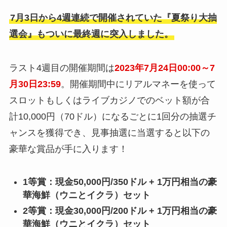
7月3日から4週連続で開催されていた『夏祭り大抽
選会』もついに最終週に突入しました。
ラスト4週目の開催期間は
2023年7月24日00:00～7
月30日23:59
。開催期間中にリアルマネーを使って
スロットもしくはライブカジノでのベット額が合
計10,000円（70ドル）になるごとに1回分の抽選チ
ャンスを獲得でき、見事抽選に当選すると以下の
豪華な賞品が手に入ります！
1等賞：現金50,000円/350ドル + 1万円相当の豪
華海鮮（ウニとイクラ）セット
2等賞：現金30,000円/200ドル + 1万円相当の豪
華海鮮（ウニとイクラ）セット