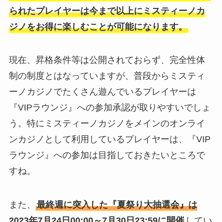
られたプレイヤーは今まで以上にミスティーノカ
ジノをお得に楽しむことが可能になります。
現在、昇格条件等は公開されておらず、完全性体
制の制度とはなっていますが、普段からミスティ
ーノカジノでたくさん遊んでいるプレイヤーは
『VIPラウンジ』への参加承認が取りやすいでしょ
う。特にミスティーノカジノをメインのオンライ
ンカジノとして利用しているプレイヤーは、『VIP
ラウンジ』への参加は目指しておきたいところで
すね。
また、
最終週に突入した『夏祭り大抽選会』は
2023年7月24日00:00～7月30日23:59に開催
してい