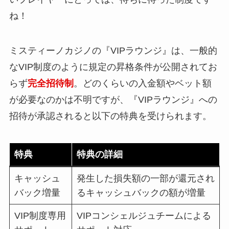
ね！
ミスティーノカジノの『VIPラウンジ』は、一般的
なVIP制度のように規定の昇格条件が公開されてお
らず
完全招待制
。どのくらいの入金額やベット額
が必要なのかは不明ですが、『VIPラウンジ』への
招待が承認されると以下の特典を受けられます。
特典
特典の詳細
キャッシュ
発生した損失額の一部が還元され
バック増量
るキャッシュバックの額が増量
VIP制度専用
VIPコンシェルジュチームによる