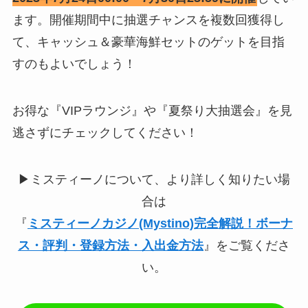
ます。開催期間中に抽選チャンスを複数回獲得し
て、キャッシュ＆豪華海鮮セットのゲットを目指
すのもよいでしょう！
お得な『VIPラウンジ』や『夏祭り大抽選会』を見
逃さずにチェックしてください！
▶︎ミスティーノについて、より詳しく知りたい場
合は
『
ミスティーノカジノ(Mystino)完全解説！ボーナ
ス・評判・登録方法・入出金方法
』をご覧くださ
い。