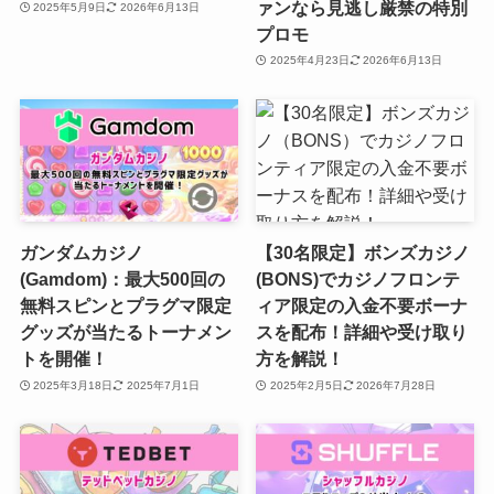
ァンなら見逃し厳禁の特別
2025年5月9日
2026年6月13日
プロモ
2025年4月23日
2026年6月13日
ガンダムカジノ
【30名限定】ボンズカジノ
(Gamdom)：最大500回の
(BONS)でカジノフロンテ
無料スピンとプラグマ限定
ィア限定の入金不要ボーナ
グッズが当たるトーナメン
スを配布！詳細や受け取り
トを開催！
方を解説！
2025年3月18日
2025年7月1日
2025年2月5日
2026年7月28日