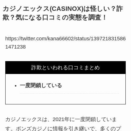
カジノエックス(CASINOX)は怪しい？詐
欺？気になる口コミの実態を調査！
https://twitter.com/kana66602/status/139721831586
1471238
詐欺といわれる口コミまとめ
一度閉鎖している
カジノエックスは、2021年に一度閉鎖していま
す。ボンズカジノに情報を引き継いで、多くのプ