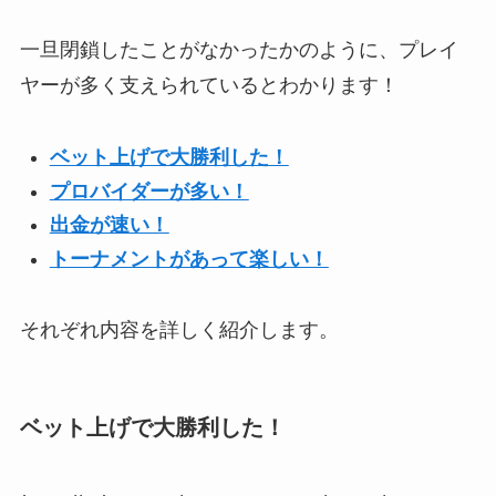
一旦閉鎖したことがなかったかのように、プレイ
ヤーが多く支えられているとわかります！
ベット上げで大勝利した！
プロバイダーが多い！
出金が速い！
トーナメントがあって楽しい！
それぞれ内容を詳しく紹介します。
ベット上げで大勝利した！