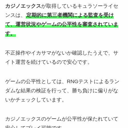
カジノエックス
が取得しているキュラソーライセ
ンスは、
定期的に第三者機関による監査を受け
て、運営状況やゲームの公平性を審査されていま
す。
不正操作やイカサマがないか確認したうえで、サ
イト運営を続けているので安心です。
ゲームの公平性としては、RNGテストによるラン
ダムな結果の検証を行って、勝ち負けに偏りがな
いかチェックしています。
カジノエックスのゲームが公平性が保たれていて