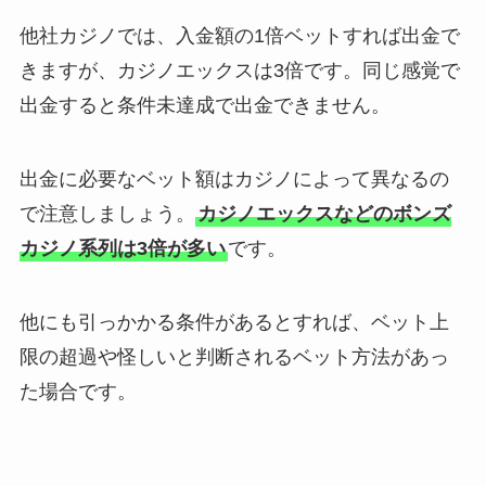
他社カジノでは、入金額の1倍ベットすれば出金で
きますが、カジノエックスは3倍です。同じ感覚で
出金すると条件未達成で出金できません。
出金に必要なベット額はカジノによって異なるの
で注意しましょう。
カジノエックスなどのボンズ
カジノ系列は3倍が多い
です。
他にも引っかかる条件があるとすれば、ベット上
限の超過や怪しいと判断されるベット方法があっ
た場合です。