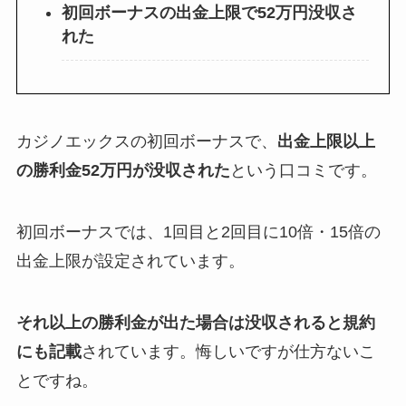
初回ボーナスの出金上限で52万円没収さ
れた
カジノエックスの初回ボーナスで、
出金上限以上
の勝利金52万円が没収された
という口コミです。
初回ボーナスでは、1回目と2回目に10倍・15倍の
出金上限が設定されています。
それ以上の勝利金が出た場合は没収されると規約
にも記載
されています。悔しいですが仕方ないこ
とですね。