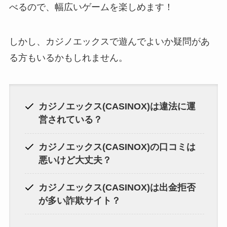
べるので、幅広いゲームを楽しめます！
しかし、カジノエックスで遊んでよいか疑問があ
る方もいるかもしれません。
カジノエックス(CASINOX)は違法に運
営されている？
カジノエックス(CASINOX)の口コミは
悪いけど大丈夫？
カジノエックス(CASINOX)は出金拒否
が多い詐欺サイト？