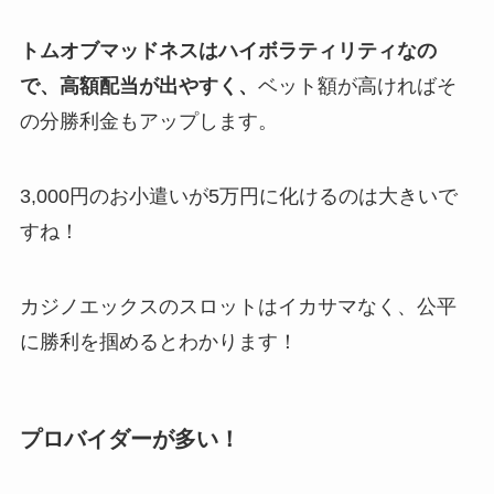
トムオブマッドネスはハイボラティリティなの
で、高額配当が出やすく、
ベット額が高ければそ
の分勝利金もアップします。
3,000円のお小遣いが5万円に化けるのは大きいで
すね！
カジノエックスのスロットはイカサマなく、公平
に勝利を掴めるとわかります！
プロバイダーが多い！