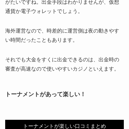
がたいですね。出金手段はわかりませんが、仮想
通貨か電子ウォレットでしょう。
海外運営なので、時差的に運営側は夜の動きやす
い時間だったこともあります。
それでも大金をすくに出金できるのは、出金時の
審査が高速なので使いやすいカジノといえます。
トーナメントがあって楽しい！
トーナメントが楽しい口コミまとめ