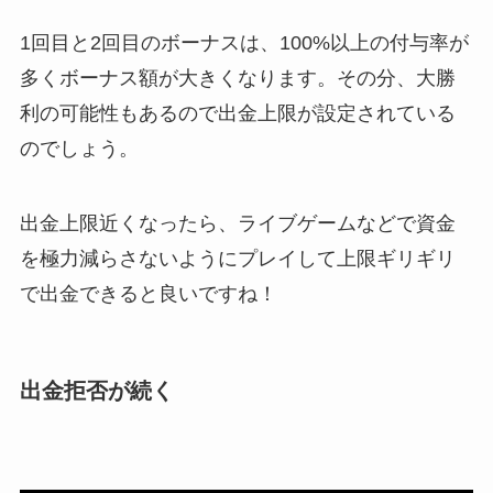
1回目と2回目のボーナスは、100%以上の付与率が
多くボーナス額が大きくなります。その分、大勝
利の可能性もあるので出金上限が設定されている
のでしょう。
出金上限近くなったら、ライブゲームなどで資金
を極力減らさないようにプレイして上限ギリギリ
で出金できると良いですね！
出金拒否が続く