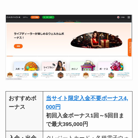
おすすめボ
当サイト限定入金不要ボーナス4,
ーナス
000円
初回入金ボーナス1回～5回目ま
で最大395,000円
入金・出金
クレジットカード・各種電子ウォ