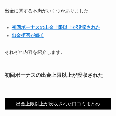
出金に関する不満がいくつかありました。
初回ボーナスの出金上限以上が没収された
出金拒否が続く
それぞれ内容を紹介します。
初回ボーナスの出金上限以上が没収された
出金上限以上が没収された口コミまとめ