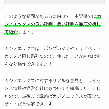
このような疑問がある方に向けて、本記事では
カ
ジノエックスの良い評判・悪い評判を徹底分析し
て紹介
します。
カジノエックスは、ボンズカジノやテッドベット
カジノと同じ系列なので、使ったことがあればす
んなり操作できますよ！
カジノエックスに対するリアルな意見と、ライセ
ンス情報や運営会社にもついても徹底リサーチし
たので、最後まで読めばカジノエックスが安全な
サイトだと理解できます。