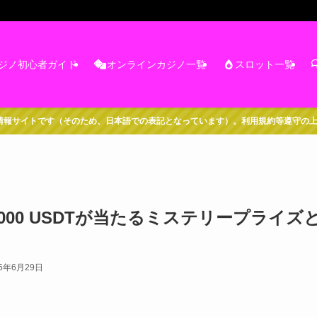
ジノ初心者ガイド
オンラインカジノ一覧
スロット一覧
情報サイトです（そのため、日本語での表記となっています）。利用規約等遵守の
大5,000 USDTが当たるミステリープライズ
25年6月29日