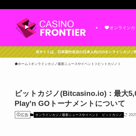
オンラインカ
当サイトは、日本国外在住の日本人向けのオンラインカジノ
ホーム
オンラインカジノ最新ニュースやイベント
ビットカジノ
ビットカジノ(Bitcasino.io)：最
Play’n GOトーナメントについて
広告
20
オンラインカジノ最新ニュースやイベント
ビットカジノ