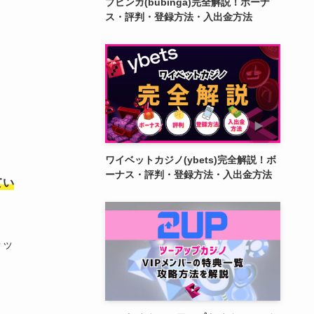
ブビンガ(bubinga)完全解説！ボーナ
ス・評判・登録方法・入出金方法
ワイベットカジノ(ybets)完全解説！ボ
ーナス・評判・登録方法・入出金方法
てい
ャッ