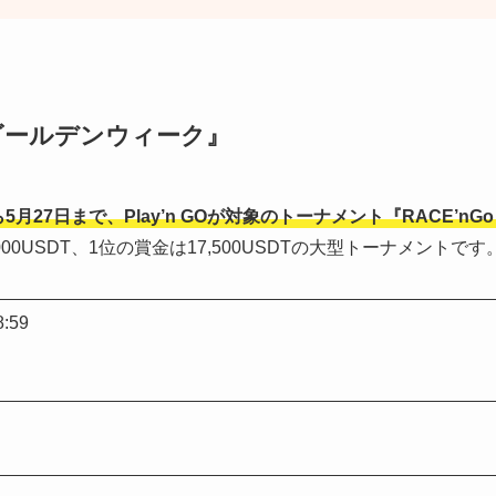
o ゴールデンウィーク』
日から5月27日まで、Play’n GOが対象のトーナメント『RACE’nGo
000USDT、1位の賞金は17,500USDTの大型トーナメントです
:59