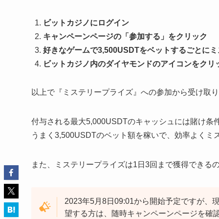
ビットカジノにログイン
キャンペーンページの「参加する」をクリック
好きなゲームで3,500USDTをベットするごとに
ビットカジノ内のダイヤモンドのアイコンをクリ
以上で『ミステリープライズ』への参加から受け取り
付与される最大5,000USDTのキャッシュには賭
うまく3,500USDTのベット額を稼いで、効率よ
また、ミステリープライズは1日3回まで獲得できる
2023年5月8日09:01から開始予定で
望する方は、随時キャンペーンページを確