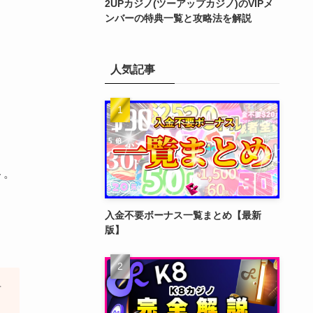
2UPカジノ(ツーアップカジノ)のVIPメ
ンバーの特典一覧と攻略法を解説
人気記事
ト。
入金不要ボーナス一覧まとめ【最新
版】
希