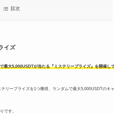
目次
プライズ
間限定で最大5,000USDTが当たる『ミステリープライズ』を開催し
ステリープライズを1つ獲得、ランダムで最大5,000USDTのキ
りです。