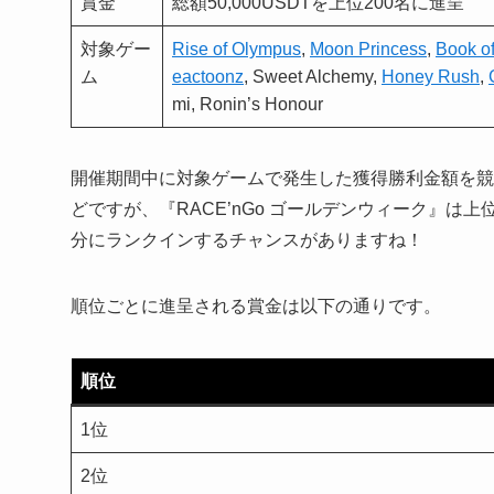
賞金
総額50,000USDTを上位200名に進呈
対象ゲー
Rise of Olympus
,
Moon Princess
,
Book o
ム
eactoonz
, Sweet Alchemy,
Honey Rush
,
mi, Ronin’s Honour
開催期間中に対象ゲームで発生した獲得勝利金額を競
どですが、『RACE’nGo ゴールデンウィーク』は
分にランクインするチャンスがありますね！
順位ごとに進呈される賞金は以下の通りです。
順位
1位
2位