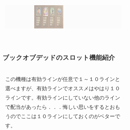
ブックオブデッドのスロット機能紹介
この機種は有効ラインが任意で１～１０ラインと
選べますが、有効ラインでオススメはやはり１０
ラインです。有効ラインにしていない他のライン
で配当があったら．．．悔しい思いをするとおも
うのでここは１０ラインにしておくのがベターで
す。