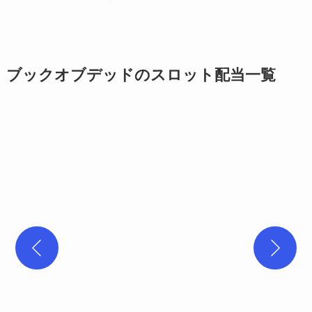
ブックオブデッドのスロット配当一覧