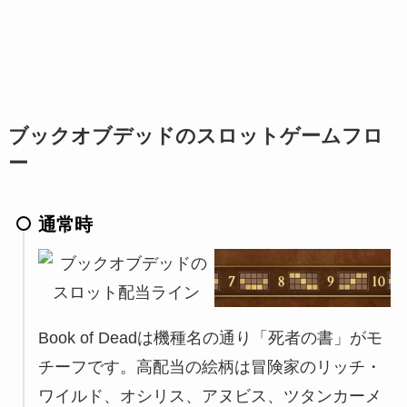
ブックオブデッドのスロットゲームフロ
ー
通常時
Book of Deadは機種名の通り「死者の書」がモ
チーフです。高配当の絵柄は冒険家のリッチ・
ワイルド、オシリス、アヌビス、ツタンカーメ