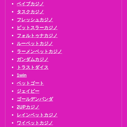
ベイブカジノ
タスクカジノ
フレッシュカジノ
ビットスラーカジノ
フォルトゥナカジノ
ルーベットカジノ
ラーメンベットカジノ
ガンダムカジノ
トラストダイス
1win
ベットゴート
ジェイビー
ゴールデンパンダ
2UPカジノ
レインベットカジノ
ワイベットカジノ