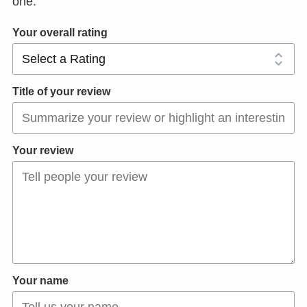
one.
Your overall rating
Title of your review
Your review
Your name