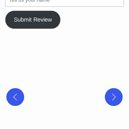
Submit Review