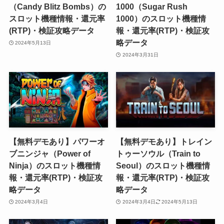
（Candy Blitz Bombs）の
1000（Sugar Rush
スロット機種情報・還元率
1000）のスロット機種情
(RTP)・検証攻略データ
報・還元率(RTP)・検証攻
略データ
2024年5月13日
2024年3月31日
【無料デモあり】パワーオ
【無料デモあり】トレイン
ブニンジャ（Power of
トゥーソウル（Train to
Ninja）のスロット機種情
Seoul）のスロット機種情
報・還元率(RTP)・検証攻
報・還元率(RTP)・検証攻
略データ
略データ
2024年3月4日
2024年3月4日
2024年5月13日