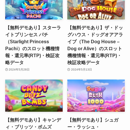
【無料デモあり】スターラ
【無料デモあり】ザ・ドッ
イトプリンセス パチ
グハウス・ドッグオアアラ
（Starlight Princess
イブ（The Dog House –
Pachi）のスロット機種情
Dog or Alive）のスロット
報・還元率(RTP)・検証攻
機種情報・還元率(RTP)・
略データ
検証攻略データ
2024年5月28日
2024年5月13日
【無料デモあり】キャンデ
【無料デモあり】シュガ
ィ・ブリッツ・ボムズ
ー・ラッシュ・