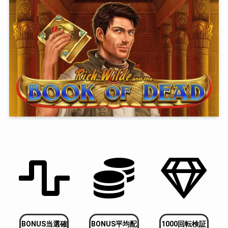
BONUS当選確
BONUS平均配
1000回転検証