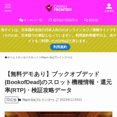
MENU
会員登録
オンカジ一覧
掲示板の登録方法
掲示板
当サイトは、日本国外在住の日本人向けのオンラインカジノ情報サイトです
（そのため、日本語での表記となっています）。利用規約等遵守の上、当サ
イトをご利用いただければと存じます。
利用規約
ホーム
オンカジスロット
Play’n Go(プレインゴー)
【無料デモあり】ブックオブデッド
(BookofDead)のスロット機種情報・還元
率(RTP)・検証攻略データ
広告
2023年11月6日
Play’n Go(プレインゴー)