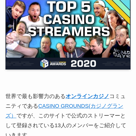
世界で最も影響力のある
オンラインカジノ
コミュ
ニティである
CASINO GROUNDS(カジノグラン
ズ）
ですが、このサイトで公式のストリーマーと
して登録されている13人のメンバーをご紹介して
いきます。