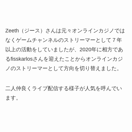
Zeeth（ジース）さんは元々オンラインカジノでは
なくゲームチャンネルのストリーマーとして７年
以上の活動をしていましたが、2020年に相方であ
るfisskarlosさんを迎えたことからオンラインカジ
ノのストリーマーとして方向を切り替えました。
二人仲良くライブ配信する様子が人気を呼んでい
ます。