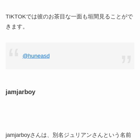
TIKTOKでは彼のお茶目な一面も垣間見ることがで
きます。
@huneasd
jamjarboy
jamjarboyさんは、別名ジュリアンさんという名前