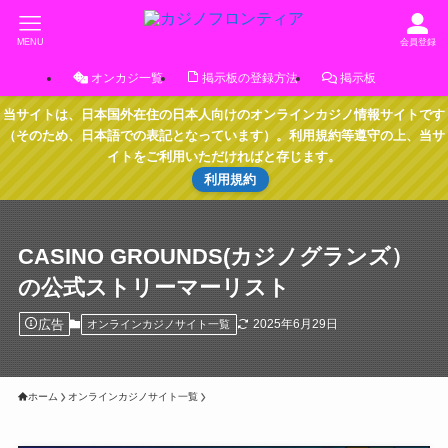
MENU
会員登録
オンカジ一覧
掲示板の登録方法
掲示板
当サイトは、日本国外在住の日本人向けのオンラインカジノ情報サイトです
（そのため、日本語での表記となっています）。利用規約等遵守の上、当サ
イトをご利用いただければと存じます。
利用規約
CASINO GROUNDS(カジノグランズ）
の公式ストリーマーリスト
広告
2025年6月29日
オンラインカジノサイト一覧
ホーム
オンラインカジノサイト一覧