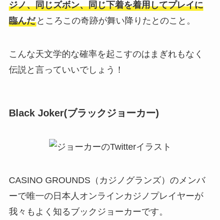
ジノ、同じズボン、同じ下着を着用してプレイに
臨んだ
ところこの奇跡が舞い降りたとのこと。
こんな天文学的な確率を起こすのはまぎれもなく
伝説と言っていいでしょう！
Black Joker
(ブラックジョーカー)
CASINO GROUNDS（カジノグランズ）のメンバ
ーで唯一の日本人オンラインカジノプレイヤーが
我々もよく知るブックジョーカーです。