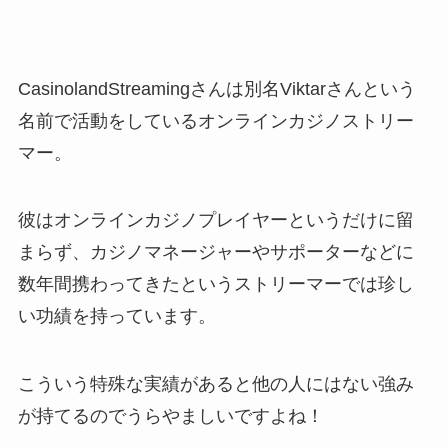
CasinolandStreamingさんは別名Viktarさんという
名前で活動をしているオンラインカジノストリー
マー。
彼はオンラインカジノプレイヤーというだけに留
まらず、カジノマネージャーやサポーターなどに
数年間携わってきたというストリーマーでは珍し
い功績を持っています。
こういう特殊な実績があると他の人にはない強み
が持てるのでうらやましいですよね！