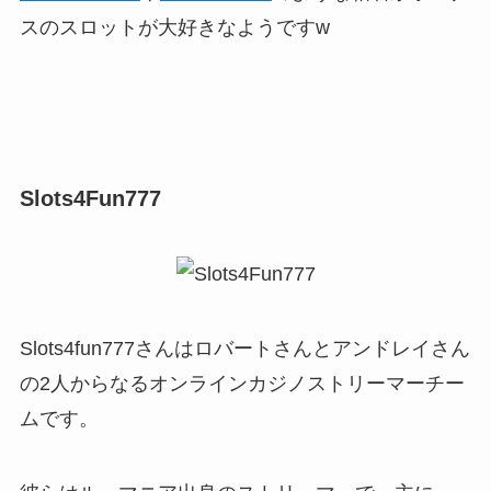
スのスロットが大好きなようですw
Slots4Fun777
Slots4fun777さんはロバートさんとアンドレイさん
の2人からなるオンラインカジノストリーマーチー
ムです。