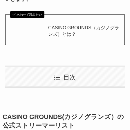
あわせて読みたい
CASINO GROUNDS（カジノグラ
ンズ）とは？
目次
CASINO GROUNDS(カジノグランズ）の
公式ストリーマーリスト