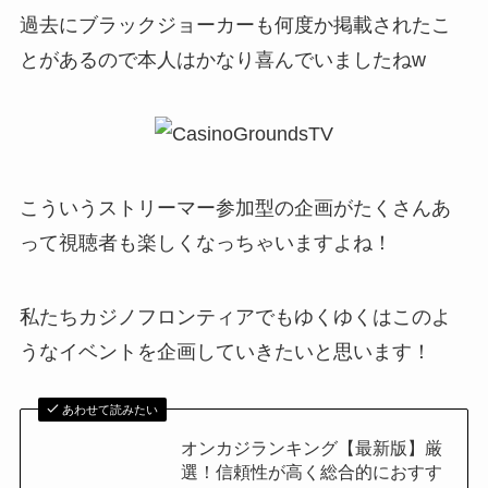
過去にブラックジョーカーも何度か掲載されたこ
とがあるので本人はかなり喜んでいましたねw
こういうストリーマー参加型の企画がたくさんあ
って視聴者も楽しくなっちゃいますよね！
私たちカジノフロンティアでもゆくゆくはこのよ
うなイベントを企画していきたいと思います！
あわせて読みたい
オンカジランキング【最新版】厳
選！信頼性が高く総合的におすす