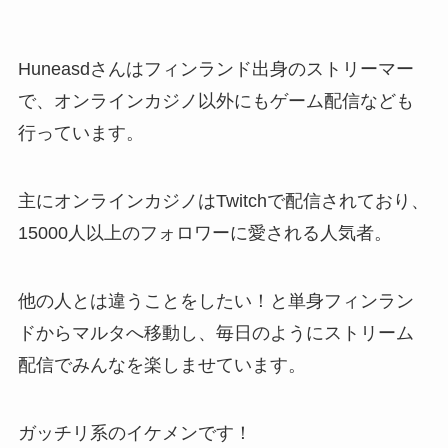
Huneasdさんはフィンランド出身のストリーマー
で、オンラインカジノ以外にもゲーム配信なども
行っています。
主にオンラインカジノはTwitchで配信されており、
15000人以上のフォロワーに愛される人気者。
他の人とは違うことをしたい！と単身フィンラン
ドからマルタへ移動し、毎日のようにストリーム
配信でみんなを楽しませています。
ガッチリ系のイケメンです！