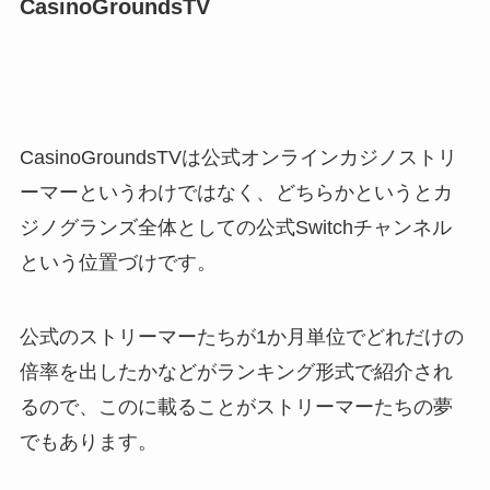
CasinoGroundsTV
CasinoGroundsTVは公式オンラインカジノストリ
ーマーというわけではなく、どちらかというとカ
ジノグランズ全体としての公式Switchチャンネル
という位置づけです。
公式のストリーマーたちが1か月単位でどれだけの
倍率を出したかなどがランキング形式で紹介され
るので、このに載ることがストリーマーたちの夢
でもあります。