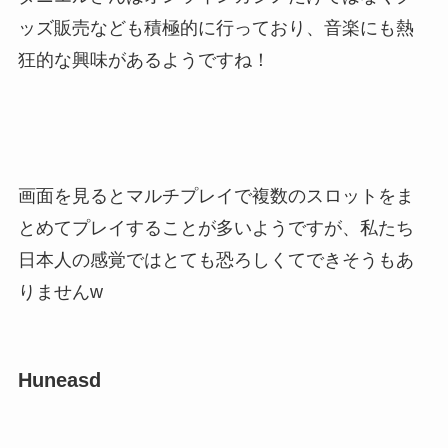
ッズ販売なども積極的に行っており、音楽にも熱
狂的な興味があるようですね！
画面を見るとマルチプレイで複数のスロットをま
とめてプレイすることが多いようですが、私たち
日本人の感覚ではとても恐ろしくてできそうもあ
りませんw
Huneasd