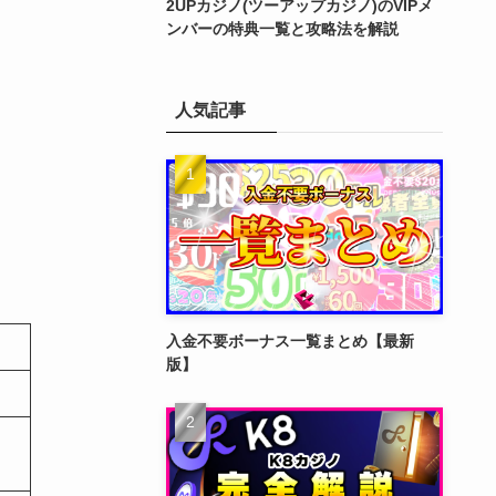
2UPカジノ(ツーアップカジノ)のVIPメ
ンバーの特典一覧と攻略法を解説
人気記事
入金不要ボーナス一覧まとめ【最新
版】