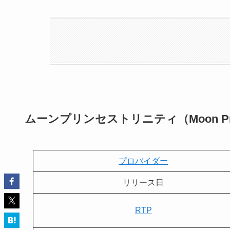
ムーンプリンセストリニティ（Moon Prin
プロバイダー
リリース日
RTP