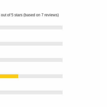
 out of 5 stars (based on 7 reviews)