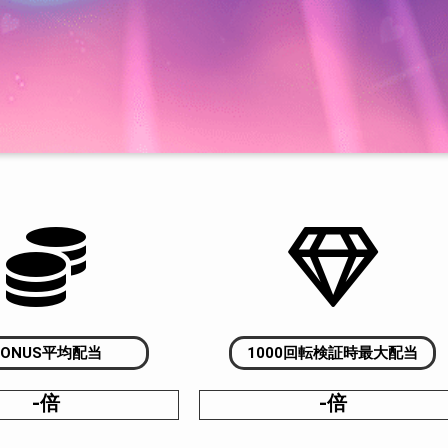
BONUS平均配当
1000回転検証時最大配当
-倍
-倍