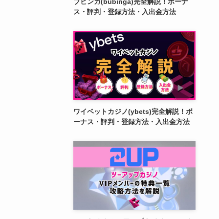
ブビンガ(bubinga)完全解説！ボーナ
ス・評判・登録方法・入出金方法
ワイベットカジノ(ybets)完全解説！ボ
ーナス・評判・登録方法・入出金方法