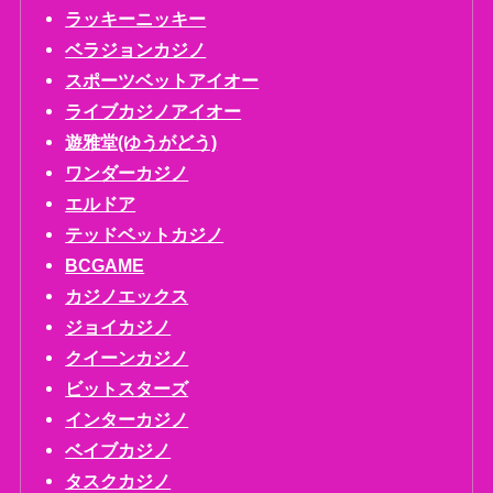
ラッキーニッキー
ベラジョンカジノ
スポーツベットアイオー
ライブカジノアイオー
遊雅堂(ゆうがどう)
ワンダーカジノ
エルドア
テッドベットカジノ
BCGAME
カジノエックス
ジョイカジノ
クイーンカジノ
ビットスターズ
インターカジノ
ベイブカジノ
タスクカジノ