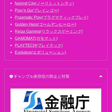
Nolimit City(ノーリミットシティ)
Play’n Go(プレインゴー)
Pragmatic Play(プラグマティックプレイ)
Golden Hero(ゴールデンヒーロー)
Relax Gaming(リラックスゲーミング)
GAMOMAT(ガモマット)
PLAYTECH(プレイテック)
Evolution(エボリューション)
ギャンブル依存症の防止と対策