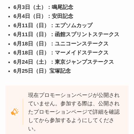
6月3日（土）：鳴尾記念
6月4日（日）：安田記念
6月11日（日）：エプソムカップ
6月11日（日）：函館スプリントステークス
6月18日（日）：ユニコーンステークス
6月18日（日）：マーメイドステークス
6月24日（土）：東京ジャンプステークス
6月25日（日）宝塚記念
現在プロモーションページが公開され
ていません。参加する際は、公開され
たプロモーションページで詳細を確認
してから参加するようにしてくださ
い。