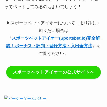
ってベットしてみるのもよいでしょう！
▶︎スポーツベットアイオーについて、より詳しく
知りたい場合は
『
スポーツベットアイオー(Sportsbet.io)完全解
説！ボーナス・評判・登録方法・入出金方法
』を
ご覧ください。
スポーツベットアイオーの公式サイトへ