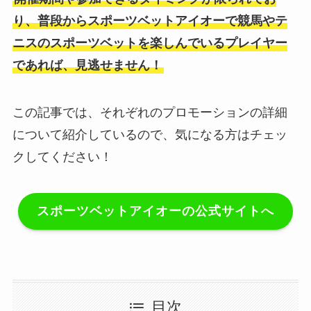
り、普段からスポーツベットアイオーで競馬やテ
ニスのスポーツベットを楽しんでいるプレイヤー
であれば、見逃せません！
この記事では、それぞれのプロモーションの詳細
について紹介しているので、気になる方はチェッ
クしてください！
スポーツベットアイオーの公式サイトへ
目次