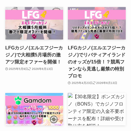
LFGカジノ(エルエフジーカ
LFGカジノ(エルエフジーカ
ジノ)で大相撲5月場所の激
ジノ)でリバティアイランド
アツ限定オファーを開催！
のオッズが15倍！？競馬フ
ァンなら見逃し厳禁の特別
2025年5月9日
2026年6月13日
プロモ
2025年4月23日
2026年6月13日