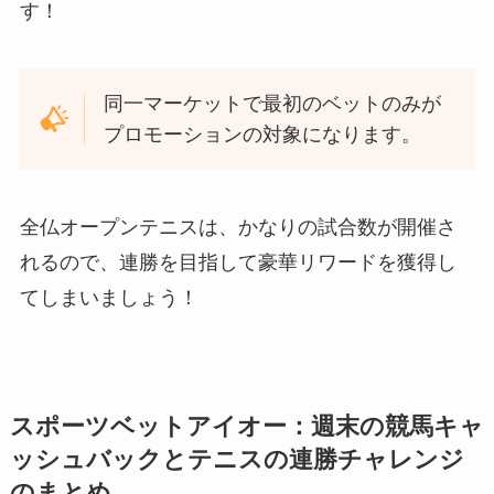
す！
同一マーケットで最初のベットのみが
プロモーションの対象になります。
全仏オープンテニスは、かなりの試合数が開催さ
れるので、連勝を目指して豪華リワードを獲得し
てしまいましょう！
スポーツベットアイオー：週末の競馬キャ
ッシュバックとテニスの連勝チャレンジ
のまとめ