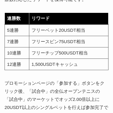
連勝数
リワード
5連勝
フリーベット20USDT相当
7連勝
フリースピン75USDT相当
10連勝
フリーチップ500USDT相当
12連勝
1,500USDTキャッシュ
プロモーションページの「参加する」ボタンをク
リック後、「試合中」の全仏オープンテニスの
「試合中」のマーケットでオッズ2.00倍以上に
20USDT以上のシングルベットを行えば参加完了で