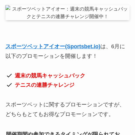
スポーツベットアイオー(Sportsbet.io)
は、6月に
以下のプロモーションを開催します！
週末の競馬キャッシュバック
テニスの連勝チャレンジ
スポーツベットに関するプロモーションですが、
どちらもとてもお得なプロモーションです。
開催期間や参加できるタイミングが限られてお