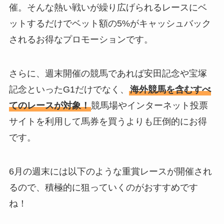
催。そんな熱い戦いが繰り広げられるレースにベ
ットするだけでベット額の5%がキャッシュバック
されるお得なプロモーションです。
さらに、週末開催の競馬であれば安田記念や宝塚
記念といったG1だけでなく、
海外競馬を含むすべ
てのレースが対象！
競馬場やインターネット投票
サイトを利用して馬券を買うよりも圧倒的にお得
です。
6月の週末には以下のような重賞レースが開催され
るので、積極的に狙っていくのがおすすめです
ね！