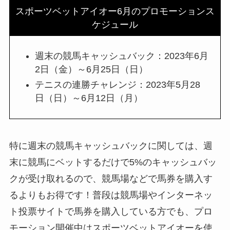
スポーツベットアイオー6月のプロモーションス
ケジュール
週末の競馬キャッシュバック：2023年6月
2日（金）～6月25日（日）
テニスの連勝チャレンジ：2023年5月28
日（日）～6月12日（月）
特に週末の競馬キャッシュバックに関しては、週
末に競馬にベットするだけで5%のキャッシュバッ
クが受け取れるので、競馬場などで馬券を購入す
るよりもお得です！普段は競馬場やインターネッ
ト投票サイトで馬券を購入している方でも、プロ
モーション開催中はスポーツベットアイオーを使