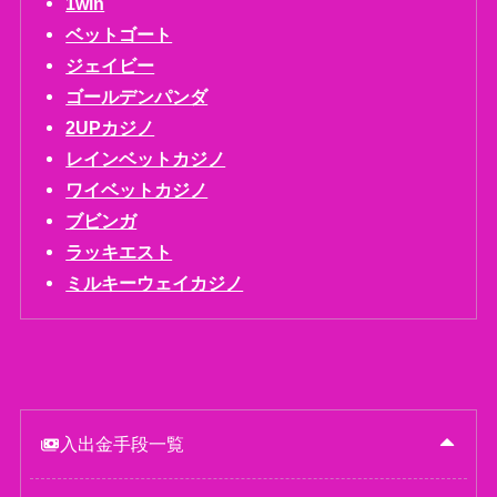
1win
ベットゴート
ジェイビー
ゴールデンパンダ
2UPカジノ
レインベットカジノ
ワイベットカジノ
ブビンガ
ラッキエスト
ミルキーウェイカジノ
入出金手段一覧