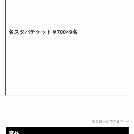
名スタバチケット￥700×9名
スクロールできます
賞品