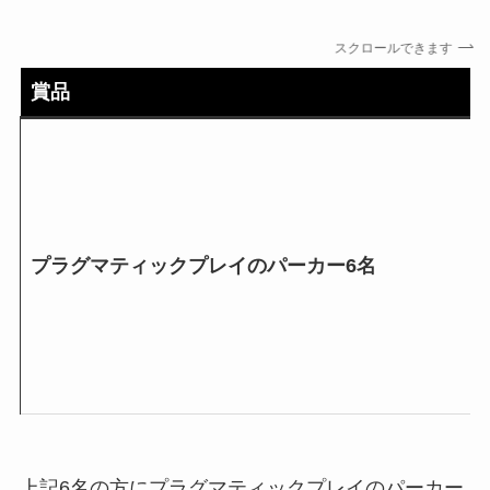
スクロールできます
賞品
プラグマティックプレイのパーカー6名
上記6名の方にプラグマティックプレイのパーカー