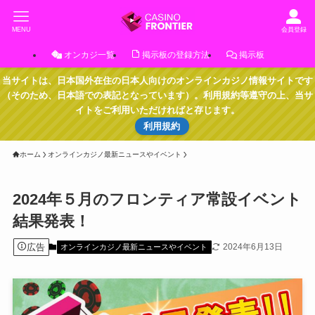
MENU
会員登録
オンカジ一覧
掲示板の登録方法
掲示板
当サイトは、日本国外在住の日本人向けのオンラインカジノ情報サイトです
（そのため、日本語での表記となっています）。利用規約等遵守の上、当サ
イトをご利用いただければと存じます。
利用規約
ホーム
オンラインカジノ最新ニュースやイベント
2024年５月のフロンティア常設イベント
結果発表！
広告
2024年6月13日
オンラインカジノ最新ニュースやイベント