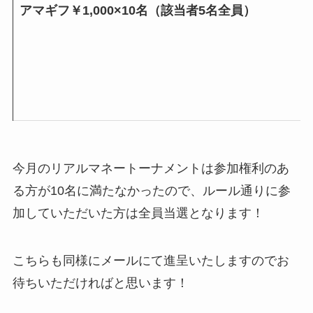
アマギフ￥1,000×10名（該当者5名全員）
今月のリアルマネートーナメントは参加権利のあ
る方が10名に満たなかったので、ルール通りに参
加していただいた方は全員当選となります！
こちらも同様にメールにて進呈いたしますのでお
待ちいただければと思います！