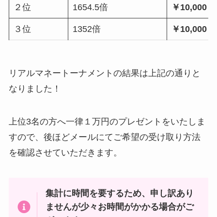
２位
1654.5倍
￥10,000
３位
1352倍
￥10,000
リアルマネートーナメントの結果は上記の通りと
なりました！
上位3名の方へ一律１万円のプレゼントをいたしま
すので、後ほどメールにてご希望の受け取り方法
を確認させていただきます。
集計に時間を要するため、申し訳あり
ませんが少々お時間がかかる場合がご