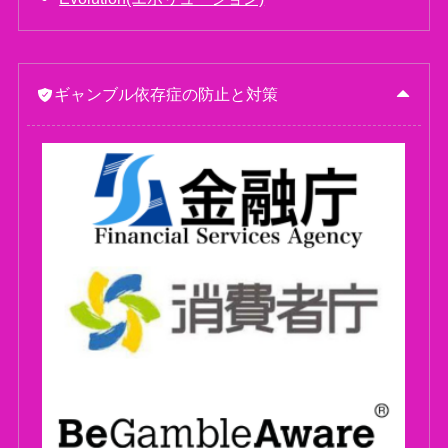
ギャンブル依存症の防止と対策