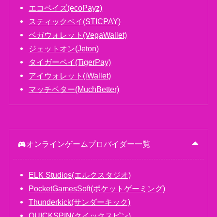
エコペイズ(ecoPayz)
スティックペイ(STICPAY)
ベガウォレット(VegaWallet)
ジェットオン(Jeton)
タイガーペイ(TigerPay)
アイウォレット(iWallet)
マッチベター(MuchBetter)
オンラインゲームプロバイダー一覧
ELK Studios(エルクスタジオ)
PocketGamesSoft(ポケットゲーミング)
Thunderkick(サンダーキック)
QUICKSPIN(クイックスピン)