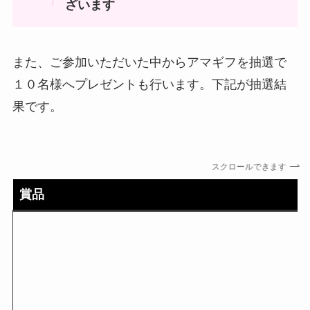
ざいます
また、ご参加いただいた中からアマギフを抽選で
１０名様へプレゼントも行います。下記が抽選結
果です。
スクロールできます
賞品