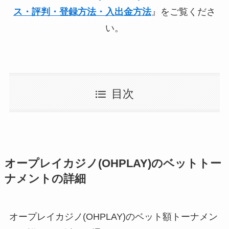
ス・評判・登録方法・入出金方法
』をご覧くださ
い。
目次
オープレイカジノ(OHPLAY)のベットトー
ナメントの詳細
オープレイカジノ(OHPLAY)のベット額トーナメン