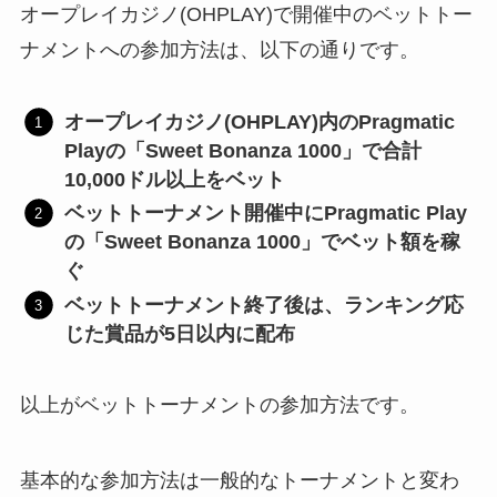
オープレイカジノ(OHPLAY)で開催中のベットトー
ナメントへの参加方法は、以下の通りです。
オープレイカジノ(OHPLAY)内のPragmatic
Playの「Sweet Bonanza 1000」で合計
10,000ドル以上をベット
ベットトーナメント開催中にPragmatic Play
の「Sweet Bonanza 1000」でベット額を稼
ぐ
ベットトーナメント終了後は、ランキング応
じた賞品が5日以内に配布
以上がベットトーナメントの参加方法です。
基本的な参加方法は一般的なトーナメントと変わ