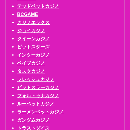
テッドベットカジノ
BCGAME
カジノエックス
ジョイカジノ
クイーンカジノ
ビットスターズ
インターカジノ
ベイブカジノ
タスクカジノ
フレッシュカジノ
ビットスラーカジノ
フォルトゥナカジノ
ルーベットカジノ
ラーメンベットカジノ
ガンダムカジノ
トラストダイス