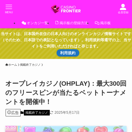
MENU
会員登録
オンカジ一覧
掲示板の登録方法
掲示板
当サイトは、日本国外在住の日本人向けのオンラインカジノ情報サイトです
（そのため、日本語での表記となっています）。利用規約等遵守の上、当サ
イトをご利用いただければと存じます。
利用規約
ホーム
掲載終了カジノ
オープレイカジノ(OHPLAY)：最大300回
のフリースピンが当たるベットトーナメ
ントを開催中！
広告
2025年5月17日
掲載終了カジノ