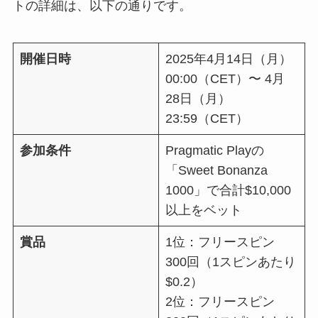
トの詳細は、以下の通りです。
開催日時
2025年4月14日（月）
00:00（CET）〜 4月
28日（月）
23:59（CET）
参加条件
Pragmatic Playの
「Sweet Bonanza
1000」で合計$10,000
以上をベット
賞品
1位：フリースピン
300回（1スピンあたり
$0.2）
2位：フリースピン