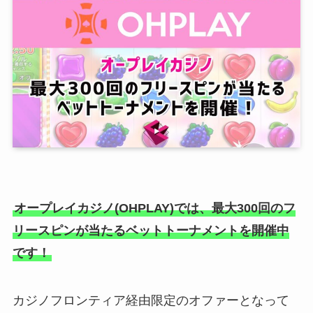
オープレイカジノ(OHPLAY)では、最大300回のフ
リースピンが当たるベットトーナメントを開催中
です！
カジノフロンティア経由限定のオファーとなって