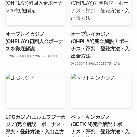
オープレイカジノ
オープレイカジノ
(OHPLAY)初回入金ボーナ
(OHPLAY)完全解説！ボー
スを徹底解説
ナス・評判・登録方法・入
出金方法
2025年4月11日
2025年5月17日
2025年4月9日
2025年5月17日
LFGカジノ(エルエフジーカ
ベットキンカジノ
ジノ)完全解説！ボーナス・
(BETKIN)完全解説！ボー
評判・登録方法・入出金方
ナス・評判・登録方法・入