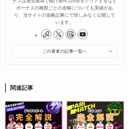
ナスは過去最高で賭け条件120倍をクリアするなど
ボーナスの種類ごとの攻略についても実績があ
り、当サイトの攻略記事にて惜しみなく公開して
います。
この著者の記事一覧へ
関連記事