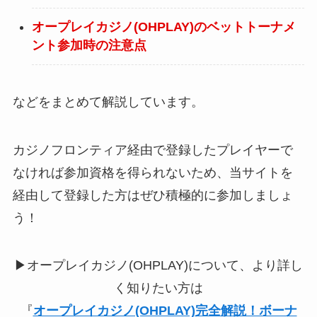
オープレイカジノ(OHPLAY)のベットトーナメ
ント参加時の注意点
などをまとめて解説しています。
カジノフロンティア経由で登録したプレイヤーで
なければ参加資格を得られないため、当サイトを
経由して登録した方はぜひ積極的に参加しましょ
う！
▶オープレイカジノ(OHPLAY)について、より詳し
く知りたい方は
『
オープレイカジノ(OHPLAY)完全解説！ボーナ