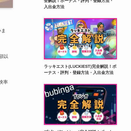
全解説！ボーナス・評判・登録方法・
入出金方法
いま
額以
ラッキエスト(LUCKIEST)完全解説！ボ
ーナス・評判・登録方法・入出金方法
映率