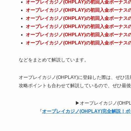
オープレイカジノ(OHPLAY)の初回入金ボーナス
オープレイカジノ(OHPLAY)の初回入金ボーナス
オープレイカジノ(OHPLAY)の初回入金ボーナス
オープレイカジノ(OHPLAY)の初回入金ボーナ
オープレイカジノ(OHPLAY)の初回入金ボーナス
オープレイカジノ(OHPLAY)の初回入金ボーナ
などをまとめて解説しています。
オープレイカジノ(OHPLAY)に登録した際は、ぜ
攻略ポイントも合わせて解説しているので、ぜひ最後
▶オープレイカジノ(OHP
『
オープレイカジノ(OHPLAY)完全解説