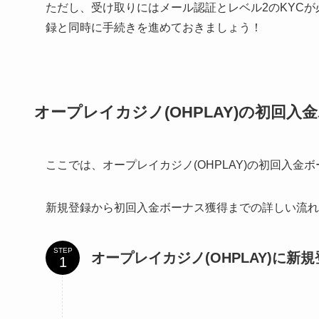
ただし、受け取りにはメール認証とレベル2のKYC
録と同時に手続きを進めておきましょう！
オープレイカジノ(OHPLAY)の初回
ここでは、オープレイカジノ(OHPLAY)の初回入金
新規登録から初回入金ボーナス獲得までの詳しい流れ
STEP
オープレイカジノ(OHPLAY)に新