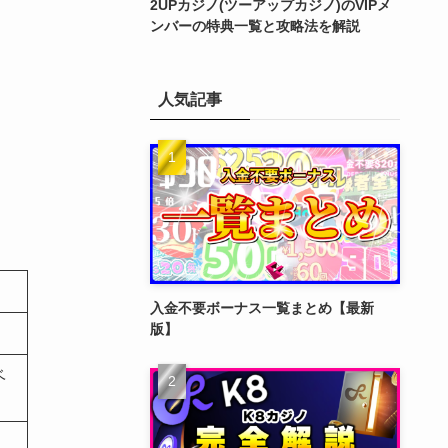
2UPカジノ(ツーアップカジノ)のVIPメ
ンバーの特典一覧と攻略法を解説
人気記事
入金不要ボーナス一覧まとめ【最新
版】
ベ