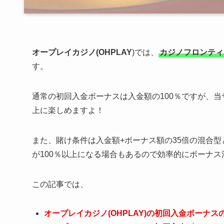
オープレイカジノ(OHPLAY
)では、
カジノフロンティア
す。
通常の初回入金ボーナスは入金額の100％ですが、当
上に楽しめますよ！
また、賭け条件は入金額+ボーナス額の35倍の混合
が100％以上になる場合もあるので効率的にボーナ
この記事では、
オープレイカジノ(OHPLAY)の初回入金ボーナス