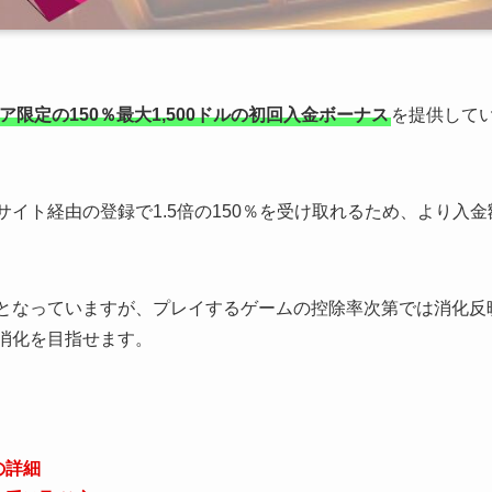
限定の150％最大1,500ドルの初回入金ボーナス
を提供して
サイト経由の登録で1.5倍の150％を受け取れるため、より入金
型となっていますが、プレイするゲームの控除率次第では消化反
ス消化を目指せます。
の詳細