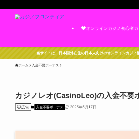
オンラインカジノ初心者ガ
当サイトは、日本国外在住の日本人向けのオンラインカジノ
ホーム
入金不要ボーナス
カジノレオ(CasinoLeo)の入金
広告
2025年5月17日
入金不要ボーナス