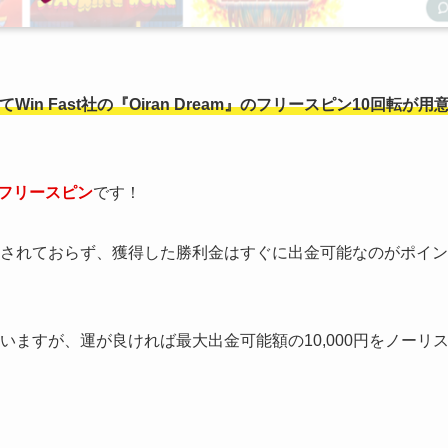
in Fast社の『Oiran Dream』のフリースピン10回転が用
のフリースピン
です！
されておらず、獲得した勝利金はすぐに出金可能なのがポイン
ますが、運が良ければ最大出金可能額の10,000円をノーリ