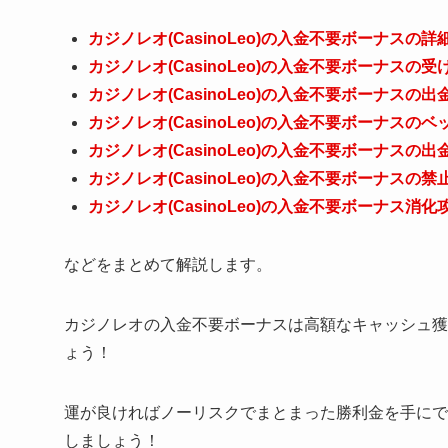
カジノレオ(CasinoLeo)の入金不要ボーナスの詳
カジノレオ(CasinoLeo)の入金不要ボーナスの受
カジノレオ(CasinoLeo)の入金不要ボーナスの出
カジノレオ(CasinoLeo)の入金不要ボーナスのベ
カジノレオ(CasinoLeo)の入金不要ボーナスの
カジノレオ(CasinoLeo)の入金不要ボーナスの禁
カジノレオ(CasinoLeo)の入金不要ボーナス消
などをまとめて解説します。
カジノレオの入金不要ボーナスは高額なキャッシュ獲
ょう！
運が良ければノーリスクでまとまった勝利金を手にで
しましょう！