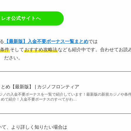
ノレオ公式サイトへ
る
【最新版】入金不要ボーナス一覧まとめ
では
条件
そして
おすすめ攻略法
なども紹介中です。合わせてお読
ださい。
とめ【最新版】 | カジノフロンティア
ジノの入金不要ボーナスを一覧で紹介しています！最新版の新規カジノや条
まとめて紹介！入金不要ボーナスのすべてがわ…
いて、より詳しく知りたい場合は