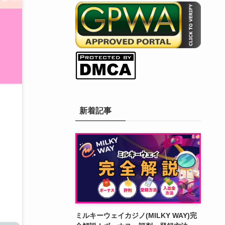
新着記事
ミルキーウェイカジノ(MILKY WAY)完