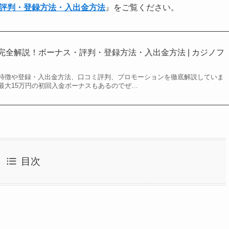
評判・登録方法・入出金方法
』をご覧ください。
eo)完全解説！ボーナス・評判・登録方法・入出金方法 | カジノフ
特徴や登録・入出金方法、口コミ評判、プロモーションを徹底解説していま
最大15万円の初回入金ボーナスもあるのでぜ…
目次