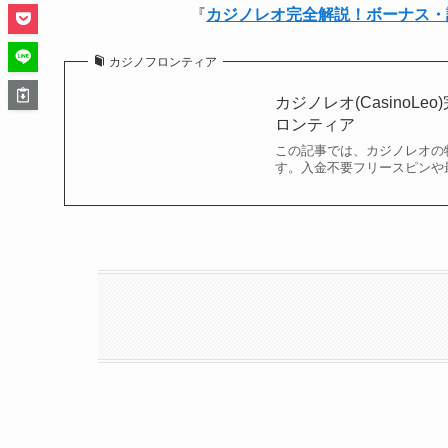
『
カジノレオ完全解説！ボーナス・
カジノフロンティア
カジノレオ(CasinoL
ロンティア
この記事では、カジノレオの
す。入金不要フリースピンや