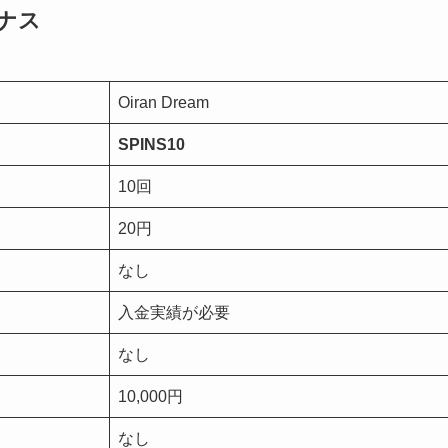
ーナス
Oiran Dream
SPINS10
10回
20円
なし
入金実績が必要
なし
10,000円
なし