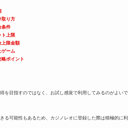
細
け取り方
金条件
ット上限
出金上限金額
止ゲーム
化攻略ポイント
得を目指すのではなく、お試し感覚で利用してみるのがよいで
きる可能性もあるため、カジノレオに登録した際は積極的に利