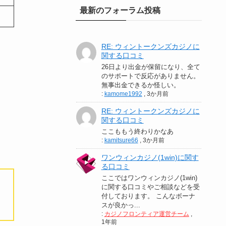
最新のフォーラム投稿
RE: ウィントークンズカジノに
関する口コミ
26日より出金が保留になり、全て
のサポートで反応がありません。
無事出金できるか怪しい。
:
kamome1992
,
3か月前
RE: ウィントークンズカジノに
関する口コミ
ここももう終わりかなあ
:
kamitsure66
,
3か月前
ワンウィンカジノ(1win)に関す
る口コミ
ここではワンウィンカジノ(1win)
に関する口コミやご相談などを受
付しております。 こんなボーナ
スが良かっ...
:
カジノフロンティア運営チーム
,
1年前