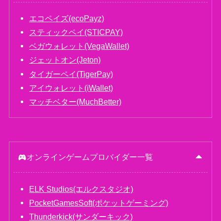
エコペイズ(ecoPayz)
スティックペイ(STICPAY)
ベガウォレット(VegaWallet)
ジェットオン(Jeton)
タイガーペイ(TigerPay)
アイウォレット(iWallet)
マッチベター(MuchBetter)
オンラインゲームプロバイダー一覧
ELK Studios(エルクスタジオ)
PocketGamesSoft(ポケットゲーミング)
Thunderkick(サンダーキック)