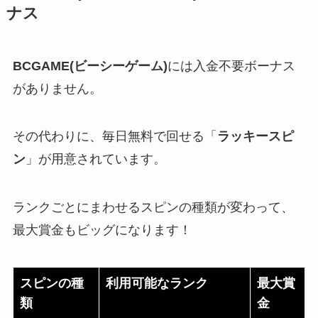
ナス
BCGAME(ビーシーゲーム)
には入金不要ボーナス
がありません。
その代わりに、毎日無料で回せる「
ラッキースピ
ン
」が用意されています。
ランクごとにまわせるスピンの種類が変わって、
最大賞金もビッグになります！
スピンの種
利用可能なランク
最大賞
類
金