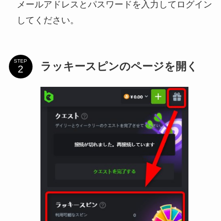
メールアドレスとパスワードを入力してログイン
してください。
STEP
ラッキースピンのページを開く