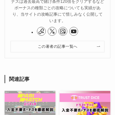
ナスは過去最高で賭け条件120倍をクリアするなど
ボーナスの種類ごとの攻略についても実績があ
り、当サイトの攻略記事にて惜しみなく公開して
います。
この著者の記事一覧へ
関連記事