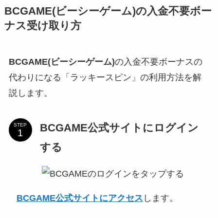
BCGAME(ビーシーゲーム)の入金不要ボー
ナス受け取り方
BCGAME(ビーシーゲーム)
の入金不要ボーナスの
代わりになる「ラッキースピン」の利用方法を解
説します。
BCGAME公式サイトにログイン
STEP
する
BCGAME公式サイトにアクセス
します。