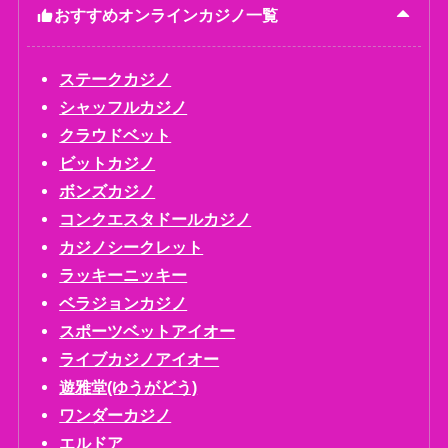
おすすめオンラインカジノ一覧
ステークカジノ
シャッフルカジノ
クラウドベット
ビットカジノ
ボンズカジノ
コンクエスタドールカジノ
カジノシークレット
ラッキーニッキー
ベラジョンカジノ
スポーツベットアイオー
ライブカジノアイオー
遊雅堂(ゆうがどう)
ワンダーカジノ
エルドア