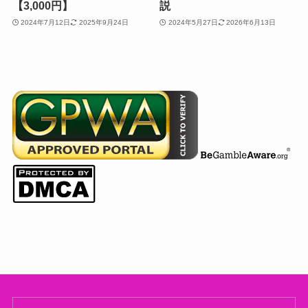
【3,000円】
説
2024年7月12日
2025年9月24日
2024年5月27日
2026年6月13日