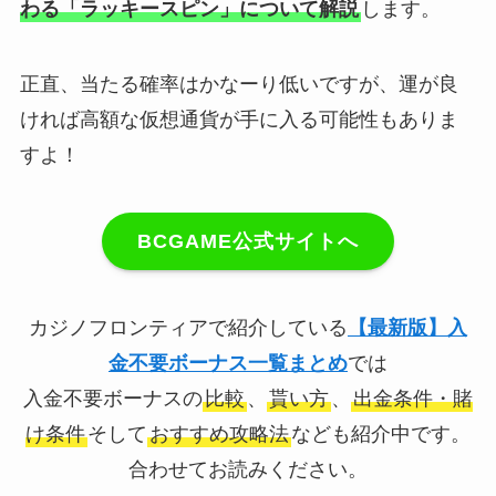
わる「ラッキースピン」について解説
します。
正直、当たる確率はかなーり低いですが、運が良
ければ高額な仮想通貨が手に入る可能性もありま
すよ！
BCGAME公式サイトへ
カジノフロンティアで紹介している
【最新版】入
金不要ボーナス一覧まとめ
では
入金不要ボーナスの
比較
、
貰い方
、
出金条件・賭
け条件
そして
おすすめ攻略法
なども紹介中です。
合わせてお読みください。