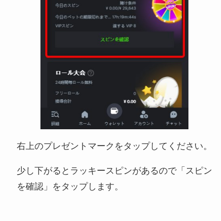
右上のプレゼントマークをタップしてください。
少し下がるとラッキースピンがあるので「スピン
を確認」をタップします。