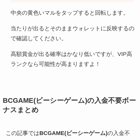
中央の黄色いマルをタップすると回転します。
当たりが出るとそのままウォレットに反映するの
で確認してください。
高額賞金が出る確率はかなり低いですが、VIP高
ランクなら可能性が高まりますよ！
BCGAME(ビーシーゲーム)の入金不要ボー
ナスまとめ
この記事では
BCGAME(ビーシーゲーム)
の入金不