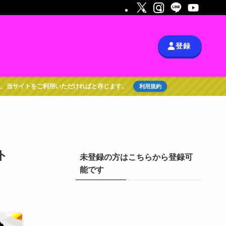
登録
上、当サイトをご利用いただければと存じます。
利用規約
ト
未登録の方はこちらから登録可
能です