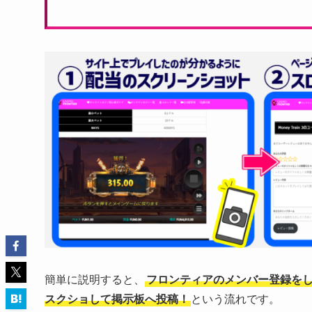
簡単に説明すると、
フロンティアのメンバー登録をし
スクショして掲示板へ投稿！
という流れです。