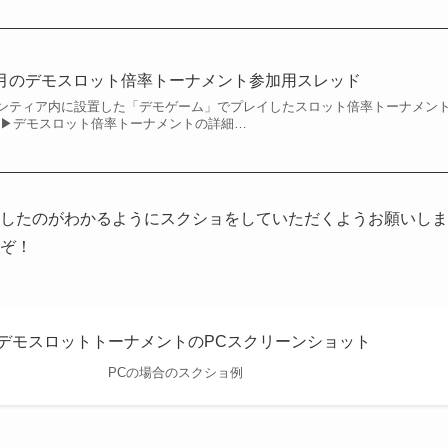
11月のデモスロット倍率トーナメント参加用スレッド
ンティア内に設置した「デモゲーム」でプレイしたスロット倍率トーナメン
▶︎デモスロット倍率トーナメントの詳細…
したのがわかるようにスクショをしていただくようお願いしま
ぞ！
PCの場合のスクショ例