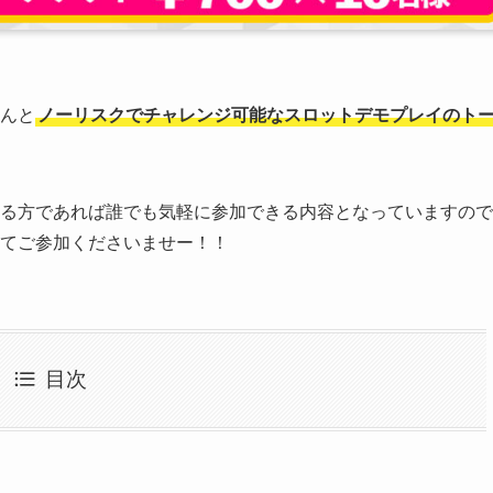
んと
ノーリスクでチャレンジ可能なスロットデモプレイのト
る方であれば誰でも気軽に参加できる内容となっていますので
てご参加くださいませー！！
目次