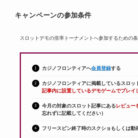
キャンペーンの参加条件
スロットデモの倍率トーナメントへ参加するための条
カジノフロンティアへ
会員登録
する
カジノフロンティアに掲載しているスロッ
記事内に設置しているデモゲームでプレイ
今月の対象のスロット記事にある
レビュー
忘れずに記載してください）
フリースピン終了時のスクショもしくは動