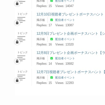
掲示板
配信者イベント
Replies: 15
Views: 14047
12月10日視聴者プレゼントボーナスハン
トピック
掲示板
配信者イベント
Replies: 17
Views: 13087
12月9日プレゼント企画ボーナスハント【
トピック
掲示板
配信者イベント
Replies: 16
Views: 13320
12月8日プレゼント企画ボーナスハント【
トピック
掲示板
配信者イベント
Replies: 14
Views: 10682
12月7日視聴者プレゼントボーナスハント
トピック
掲示板
配信者イベント
Replies: 15
Views: 12283