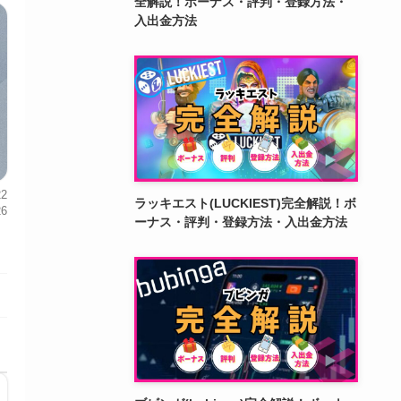
全解説！ボーナス・評判・登録方法・
入出金方法
22
ラッキエスト(LUCKIEST)完全解説！ボ
26
ーナス・評判・登録方法・入出金方法