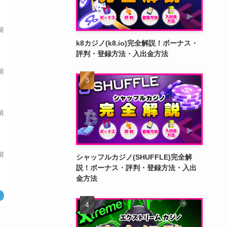
前
k8カジノ(k8.io)完全解説！ボーナス・
評判・登録方法・入出金方法
前
前
前
シャッフルカジノ(SHUFFLE)完全解
説！ボーナス・評判・登録方法・入出
金方法