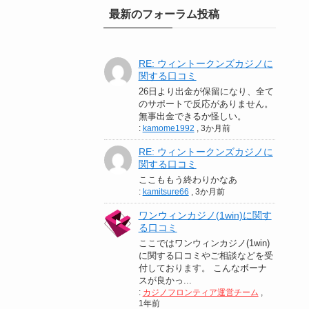
最新のフォーラム投稿
RE: ウィントークンズカジノに
関する口コミ
26日より出金が保留になり、全て
のサポートで反応がありません。
無事出金できるか怪しい。
:
kamome1992
,
3か月前
RE: ウィントークンズカジノに
関する口コミ
ここももう終わりかなあ
:
kamitsure66
,
3か月前
ワンウィンカジノ(1win)に関す
る口コミ
ここではワンウィンカジノ(1win)
に関する口コミやご相談などを受
付しております。 こんなボーナ
スが良かっ...
:
カジノフロンティア運営チーム
,
1年前