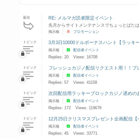
RE: メルマガ読者限定イベント
返信
先月からサイトメンテナンスでちょっとばた
掲示板
プロモーション
3月3日10000ドルボーナスハント【ラッ
トピック
掲示板
配信者イベント
Replies: 20
Views: 16708
フレッシュカジノ配信リクエスト用！！プ
トピック
掲示板
配信者イベント
Replies: 57
Views: 41158
次回配信用ラッキーブロックカジノ遅めの
トピック
掲示板
配信者イベント
Replies: 172
Views: 119678
12月25日クリスマスプレゼント企画配信
トピック
掲示板
配信者イベント
Replies: 45
Views: 33771