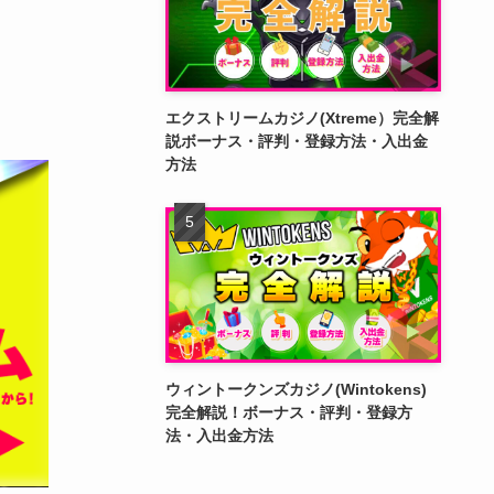
エクストリームカジノ(Xtreme）完全解
説ボーナス・評判・登録方法・入出金
方法
ウィントークンズカジノ(Wintokens)
完全解説！ボーナス・評判・登録方
法・入出金方法