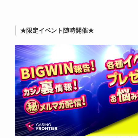
★限定イベント随時開催★