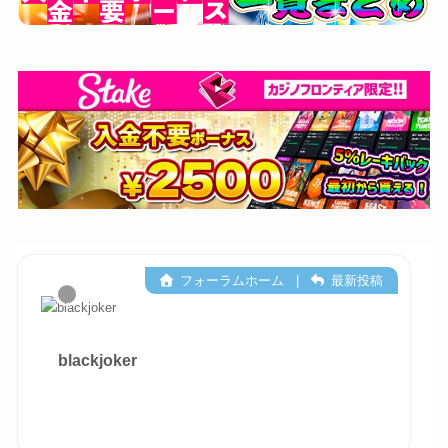
フォーラムホーム
|
最新投稿
blackjoker