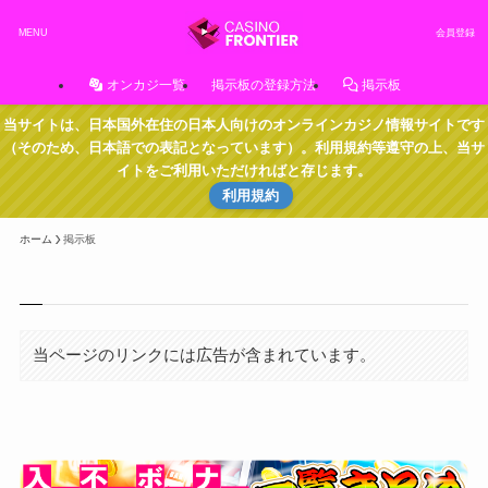
MENU
会員登録
オンカジ一覧
掲示板の登録方法
掲示板
当サイトは、日本国外在住の日本人向けのオンラインカジノ情報サイトです
（そのため、日本語での表記となっています）。利用規約等遵守の上、当サ
イトをご利用いただければと存じます。
利用規約
ホーム
掲示板
当ページのリンクには広告が含まれています。