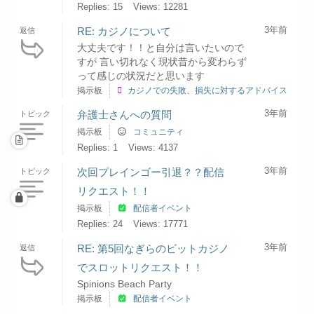
Replies: 15
Views: 12281
3年前
RE: カジノについて
返信
大丈夫です！！と自分は言いたいので
すが 言い切れなく現状昔から変わらず
って感じの状況だと思います
掲示板
カジノでの失敗、損失に対するアドバイス
3年前
弁護士さんへの質問
トピック
掲示板
コミュニティ
Replies: 1
Views: 4137
3年前
次回プレインゴー引退？？配信
トピック
リクエスト！！
掲示板
配信者イベント
Replies: 24
Views: 17771
3年前
RE: 第5回なぎらのビットカジノ
返信
でスロットリクエスト！！
Spinions Beach Party
掲示板
配信者イベント