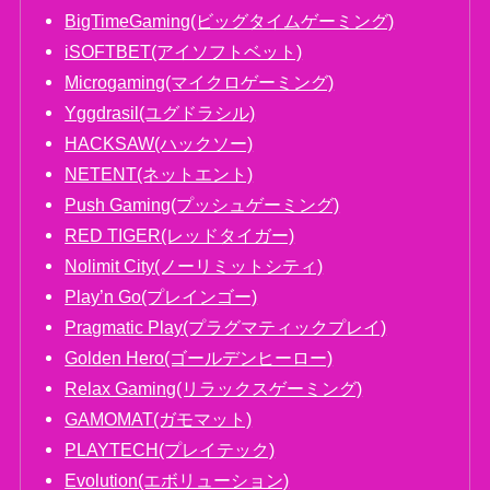
BigTimeGaming(ビッグタイムゲーミング)
iSOFTBET(アイソフトベット)
Microgaming(マイクロゲーミング)
Yggdrasil(ユグドラシル)
HACKSAW(ハックソー)
NETENT(ネットエント)
Push Gaming(プッシュゲーミング)
RED TIGER(レッドタイガー)
Nolimit City(ノーリミットシティ)
Play’n Go(プレインゴー)
Pragmatic Play(プラグマティックプレイ)
Golden Hero(ゴールデンヒーロー)
Relax Gaming(リラックスゲーミング)
GAMOMAT(ガモマット)
PLAYTECH(プレイテック)
Evolution(エボリューション)