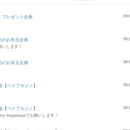
3年
！！プレゼント企画
3年
めのお年玉企画
sお願いします！
3年
めのお年玉企画
3年
配信【ベイブカジノ】
3年
配信【ベイブカジノ】
ny megawaysでお願いします！