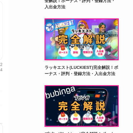
全解説！ボーナス・評判・登録方法・
入出金方法
22
ラッキエスト(LUCKIEST)完全解説！ボ
24
ーナス・評判・登録方法・入出金方法