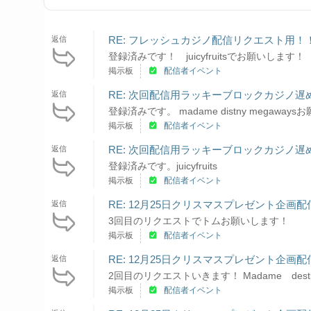
RE: フレッシュカジノ配信リクエスト用
返信
登録済みです！ juicyfruitsでお願いします！
掲示板
配信者イベント
RE: 次回配信用ラッキーブロックカジノ遅
返信
登録済みです。 madame distny megaway
掲示板
配信者イベント
RE: 次回配信用ラッキーブロックカジノ遅
返信
登録済みです。juicyfruits
掲示板
配信者イベント
RE: 12月25日クリスマスプレゼント企画
返信
3回目のリクエストでトムお願いします！
掲示板
配信者イベント
RE: 12月25日クリスマスプレゼント企画
返信
2回目のリクエストいきます！ Madame desti
掲示板
配信者イベント