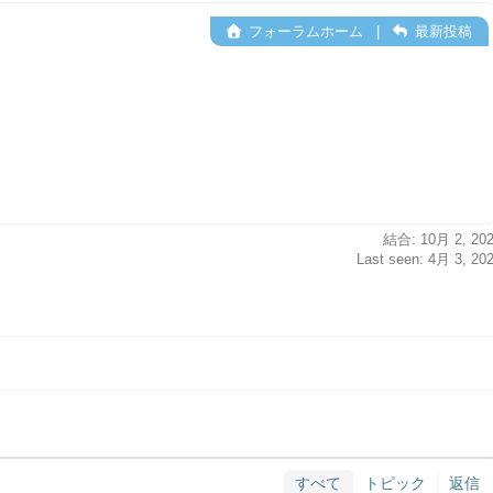
フォーラムホーム
|
最新投稿
結合: 10月 2, 20
Last seen: 4月 3, 20
すべて
トピック
返信