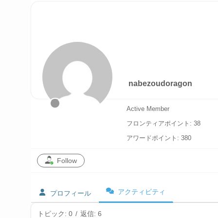
nabezoudoragon
Active Member
フロンティアポイント: 38
アワードポイント: 380
Follow
アクティビティ
プロフィール
トピック: 0
/
返信: 6