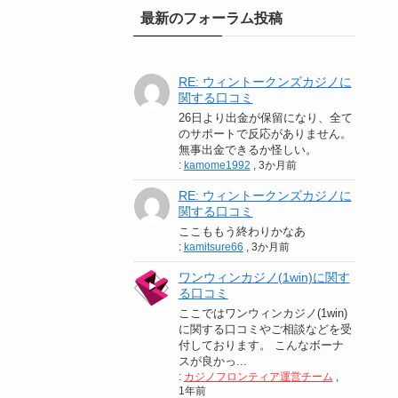
最新のフォーラム投稿
RE: ウィントークンズカジノに
関する口コミ
26日より出金が保留になり、全て
のサポートで反応がありません。
無事出金できるか怪しい。
:
kamome1992
,
3か月前
RE: ウィントークンズカジノに
関する口コミ
ここももう終わりかなあ
:
kamitsure66
,
3か月前
ワンウィンカジノ(1win)に関す
る口コミ
ここではワンウィンカジノ(1win)
に関する口コミやご相談などを受
付しております。 こんなボーナ
スが良かっ...
:
カジノフロンティア運営チーム
,
1年前