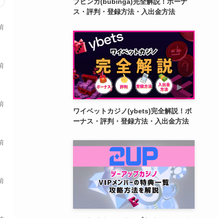
ブビンガ(bubinga)完全解説！ボーナ
ス・評判・登録方法・入出金方法
前
前
前
ワイベットカジノ(ybets)完全解説！ボ
ーナス・評判・登録方法・入出金方法
前
前