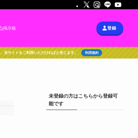
登録
掲示板
上、当サイトをご利用いただければと存じます。
利用規約
未登録の方はこちらから登録可
能です