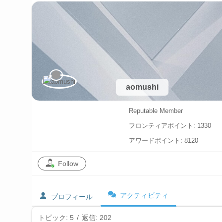
aomushi
Reputable Member
フロンティアポイント: 1330
アワードポイント: 8120
Follow
アクティビティ
プロフィール
トピック: 5
/
返信: 202