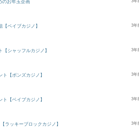
3年
めのお年玉企画
3年
配信【ベイブカジノ】
3年
ント【シャッフルカジノ】
3年
ハント【ボンズカジノ】
3年
ハント【ベイブカジノ】
3年
ント【ラッキーブロックカジノ】