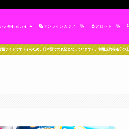
ジノ初心者ガイド
オンラインカジノ一覧
スロット一覧
情報サイトです（そのため、日本語での表記となっています）。利用規約等遵守の