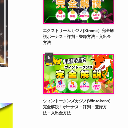
エクストリームカジノ(Xtreme）完全解
説ボーナス・評判・登録方法・入出金
方法
ウィントークンズカジノ(Wintokens)
完全解説！ボーナス・評判・登録方
法・入出金方法