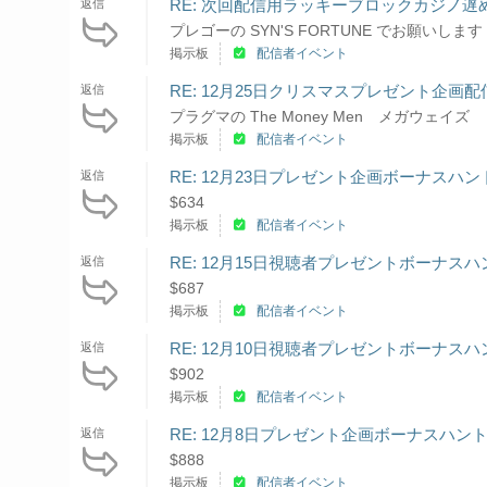
RE: 次回配信用ラッキーブロックカジノ遅
返信
プレゴーの SYN'S FORTUNE でお願いします
掲示板
配信者イベント
RE: 12月25日クリスマスプレゼント企画
返信
プラグマの The Money Men メガウェイズ
掲示板
配信者イベント
RE: 12月23日プレゼント企画ボーナスハ
返信
$634
掲示板
配信者イベント
RE: 12月15日視聴者プレゼントボーナス
返信
$687
掲示板
配信者イベント
RE: 12月10日視聴者プレゼントボーナス
返信
$902
掲示板
配信者イベント
RE: 12月8日プレゼント企画ボーナスハ
返信
$888
掲示板
配信者イベント