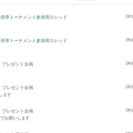
2年
ロット倍率トーナメント参加用スレッド
2年
ロット倍率トーナメント参加用スレッド
2年
！！プレゼント企画
2年
！！プレゼント企画
します
2年
！！プレゼント企画
ズでお願いします