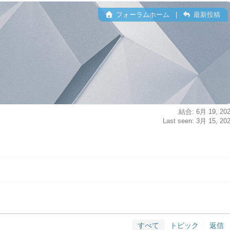
フォーラムホーム
|
最新投稿
結合: 6月 19, 20
Last seen: 3月 15, 20
すべて
トピック
返信