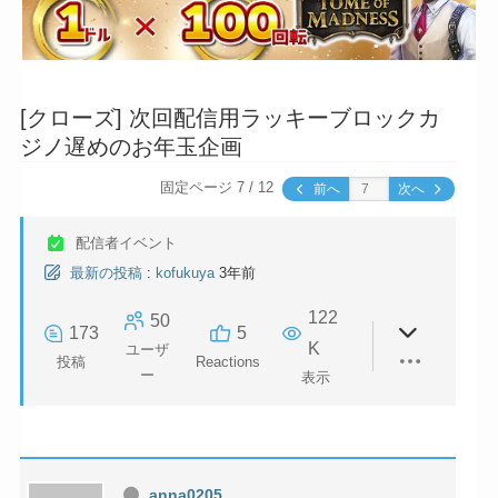
[クローズ]
次回配信用ラッキーブロックカ
ジノ遅めのお年玉企画
固定ページ 7 / 12
前へ
次へ
配信者イベント
最新の投稿
:
kofukuya
3年前
122
50
173
5
K
ユーザ
投稿
Reactions
ー
表示
anna0205