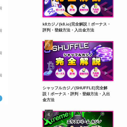
前
k8カジノ(k8.io)完全解説！ボーナス・
評判・登録方法・入出金方法
前
前
前
シャッフルカジノ(SHUFFLE)完全解
説！ボーナス・評判・登録方法・入出
金方法