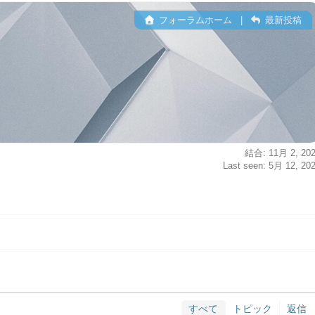
フォーラムホーム
|
最新投稿
結合: 11月 2, 20
Last seen: 5月 12, 20
すべて
トピック
返信