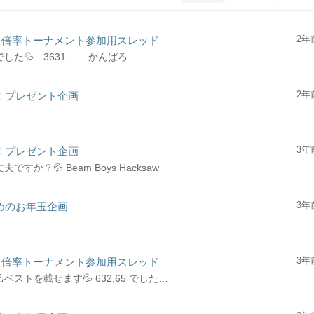
2年
ロット倍率トーナメント参加用スレッド
た💦 3631…… かんばろ…
2年
！！プレゼント企画
3年
！！プレゼント企画
？💦 Beam Boys Hacksaw
3年
めのお年玉企画
3年
ロット倍率トーナメント参加用スレッド
トを載せます💦 632.65 でした…