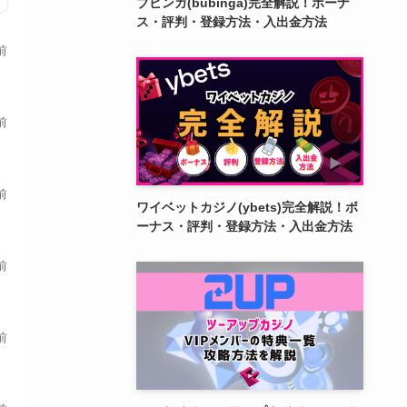
ブビンガ(bubinga)完全解説！ボーナ
ス・評判・登録方法・入出金方法
前
前
前
ワイベットカジノ(ybets)完全解説！ボ
ーナス・評判・登録方法・入出金方法
前
前