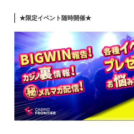
★限定イベント随時開催★