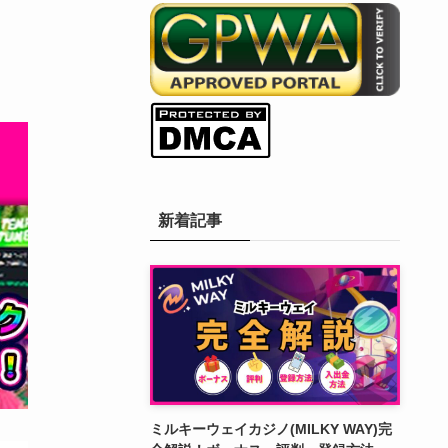
新着記事
ミルキーウェイカジノ(MILKY WAY)完