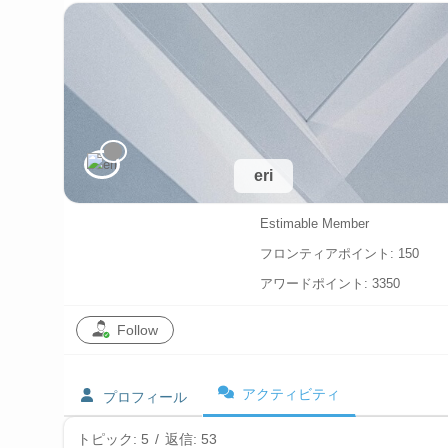
eri
Estimable Member
フロンティアポイント: 150
アワードポイント: 3350
Follow
アクティビティ
プロフィール
トピック: 5
/
返信: 53