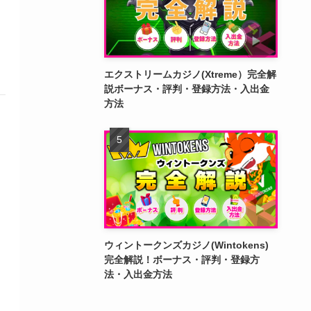
エクストリームカジノ(Xtreme）完全解
説ボーナス・評判・登録方法・入出金
方法
ウィントークンズカジノ(Wintokens)
完全解説！ボーナス・評判・登録方
法・入出金方法