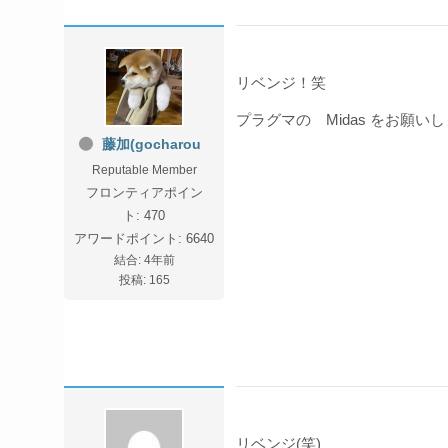
リベンジ！笑
プラグマの Midas をお願い
藤加(gocharou
Reputable Member
フロンティアポイン
ト: 470
アワードポイント: 6640
結合: 4年前
投稿: 165
リベンジ(笑)