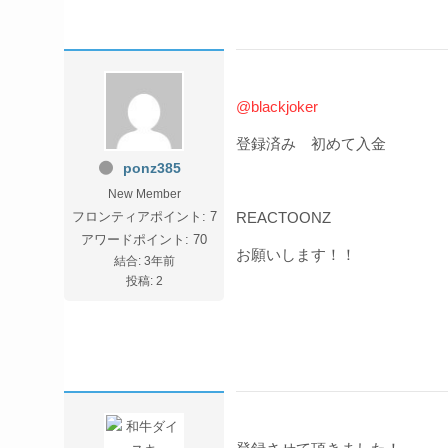
@blackjoker
登録済み 初めて入金
ponz385
New Member
フロンティアポイント: 7
REACTOONZ
アワードポイント: 70
お願いします！！
結合: 3年前
投稿: 2