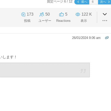
固定ページ 6 / 12
前へ
次へ
173
50
5
122 K
投稿
ユーザー
Reactions
表示
26/01/2024 9:06 am
sお願いします！