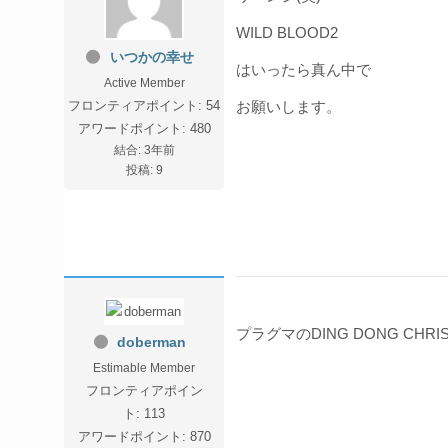
WILD BLOOD2
いつかの幸せ
はいったら真ん中で
Active Member
フロンティアポイント: 54
お願いします。
アワードポイント: 480
結合: 3年前
投稿: 9
プラグマのDING DONG CHRIS
doberman
Estimable Member
フロンティアポイン
ト: 113
アワードポイント: 870