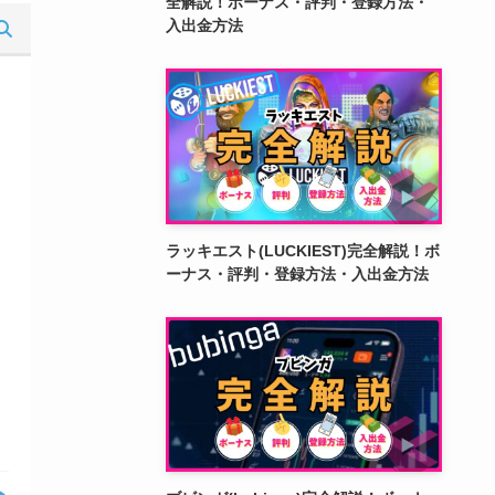
全解説！ボーナス・評判・登録方法・
入出金方法
ラッキエスト(LUCKIEST)完全解説！ボ
ーナス・評判・登録方法・入出金方法