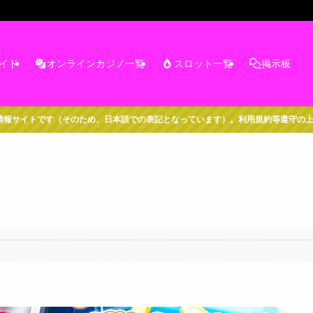
イド
オンラインカジノ一覧
スロット一覧
掲示板
情報サイトです（そのため、日本語での表記となっています）。利用規約等遵守の