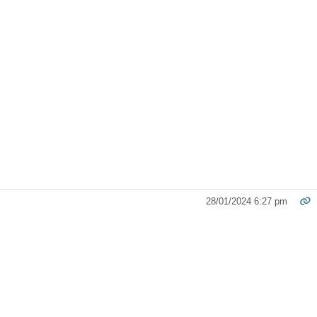
28/01/2024 6:27 pm