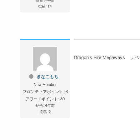
投稿: 14
Dragon's Fire Megaways
きなこもち
New Member
フロンティアポイント: 8
アワードポイント: 80
結合: 4年前
投稿: 2