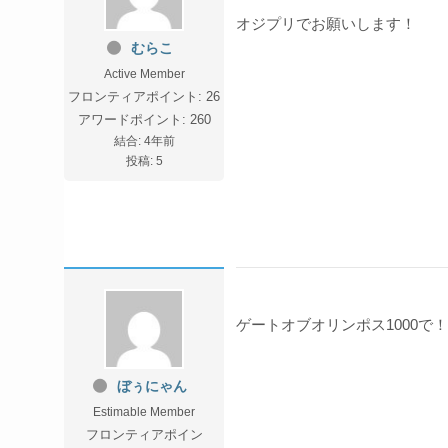
オジプリでお願いします！
むらこ
Active Member
フロンティアポイント: 26
アワードポイント: 260
結合: 4年前
投稿: 5
ゲートオブオリンポス1000で！
ぼぅにゃん
Estimable Member
フロンティアポイン