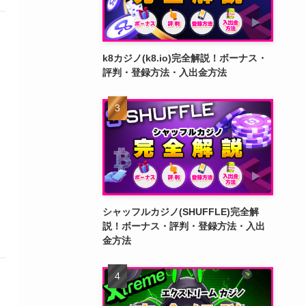
k8カジノ(k8.io)完全解説！ボーナス・
評判・登録方法・入出金方法
シャッフルカジノ(SHUFFLE)完全解
説！ボーナス・評判・登録方法・入出
金方法