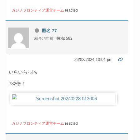
カジノフロンティア運営チーム
reacted
匿名 77
結合: 4年前
投稿: 582
28/02/2024 10:04 pm
いらいらっ!ｗ
782倍！
カジノフロンティア運営チーム
reacted