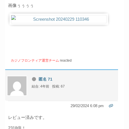
画像ぅぅぅぅ
カジノフロンティア運営チーム
reacted
匿名 71
結合: 4年前
投稿: 67
29/02/2024 6:08 pm
レビュー済みです。
2318倍！