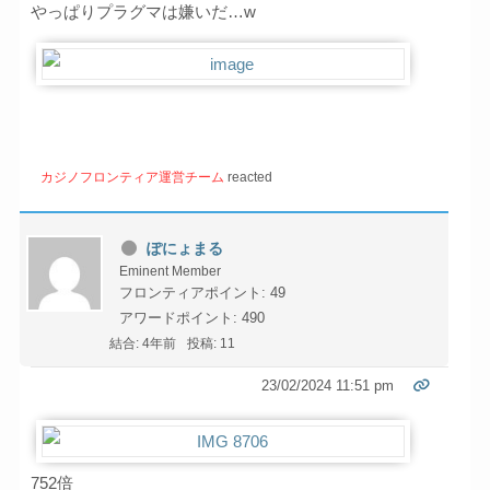
やっぱりプラグマは嫌いだ…w
カジノフロンティア運営チーム
reacted
ぽにょまる
Eminent Member
フロンティアポイント: 49
アワードポイント: 490
結合: 4年前
投稿: 11
23/02/2024 11:51 pm
752倍