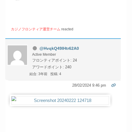
カジノフロンティア運営チーム
reacted
@HvqkQ49IHtr62A0
Active Member
フロンティアポイント: 24
アワードポイント: 240
結合: 3年前
投稿: 4
28/02/2024 9:46 pm