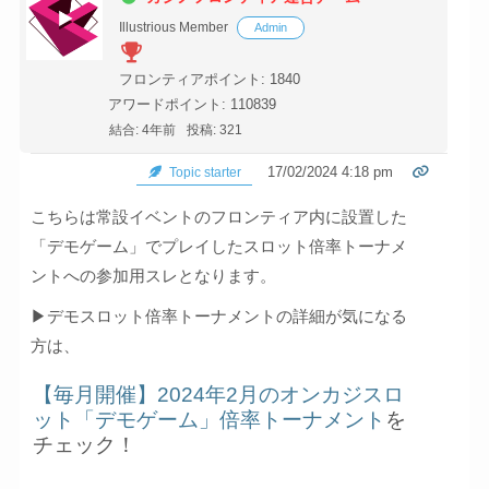
Illustrious Member
Admin
フロンティアポイント: 1840
アワードポイント: 110839
結合: 4年前
投稿: 321
17/02/2024 4:18 pm
Topic starter
こちらは常設イベントのフロンティア内に設置した
「デモゲーム」でプレイしたスロット倍率トーナメ
ントへの参加用スレとなります。
▶︎デモ
スロット倍率トーナメントの詳細が気になる
方は、
【毎月開催】2024年2月のオンカジスロ
ット「デモゲーム」倍率トーナメント
を
チェック！