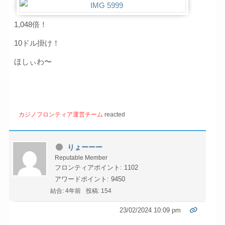
1,048倍！
10ドル掛け！
ほしぃわ〜
カジノフロンティア運営チーム
reacted
りょーーー
Reputable Member
フロンティアポイント: 1102
アワードポイント: 9450
結合: 4年前
投稿: 154
23/02/2024 10:09 pm