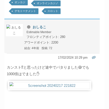
オンカジ
オンラインカジノ
デモトーナメント
スロット
おしるこ
Estimable Member
フロンティアポイント: 280
アワードポイント: 2200
結合: 4年前
投稿: 72
17/02/2024 10:29 pm
カンスト⁉と思ったけど途中でパタりました😅でも
1000倍はでました✋