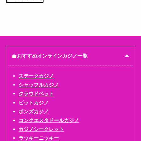
おすすめオンラインカジノ一覧
ステークカジノ
シャッフルカジノ
クラウドベット
ビットカジノ
ボンズカジノ
コンクエスタドールカジノ
カジノシークレット
ラッキーニッキー