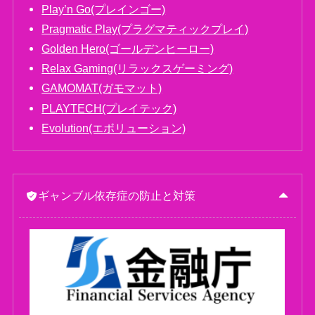
Play’n Go(プレインゴー)
Pragmatic Play(プラグマティックプレイ)
Golden Hero(ゴールデンヒーロー)
Relax Gaming(リラックスゲーミング)
GAMOMAT(ガモマット)
PLAYTECH(プレイテック)
Evolution(エボリューション)
ギャンブル依存症の防止と対策