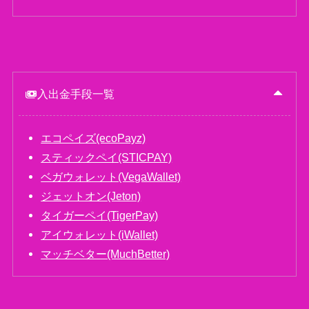
入出金手段一覧
エコペイズ(ecoPayz)
スティックペイ(STICPAY)
ベガウォレット(VegaWallet)
ジェットオン(Jeton)
タイガーペイ(TigerPay)
アイウォレット(iWallet)
マッチベター(MuchBetter)