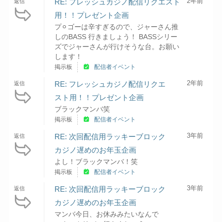
2年前
RE: フレッシュカジノ配信リクエスト
返信
用！！プレゼント企画
プ⚪︎ゴーは辛すぎるので、ジャーさん推
しのBASS 行きましょう！ BASSシリー
ズでジャーさんが行けそうな台。お願い
します！
掲示板
配信者イベント
2年前
RE: フレッシュカジノ配信リクエ
返信
スト用！！プレゼント企画
ブラックマンバ笑
掲示板
配信者イベント
3年前
RE: 次回配信用ラッキーブロック
返信
カジノ遅めのお年玉企画
よし！ブラックマンバ！笑
掲示板
配信者イベント
3年前
RE: 次回配信用ラッキーブロック
返信
カジノ遅めのお年玉企画
マンバ今日、お休みみたいなんで