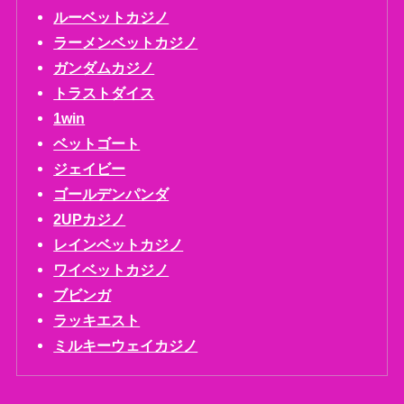
ルーベットカジノ
ラーメンベットカジノ
ガンダムカジノ
トラストダイス
1win
ベットゴート
ジェイビー
ゴールデンパンダ
2UPカジノ
レインベットカジノ
ワイベットカジノ
ブビンガ
ラッキエスト
ミルキーウェイカジノ