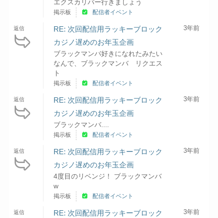
エクスカリバー行きましょう
掲示板
配信者イベント
3年前
RE: 次回配信用ラッキーブロック
返信
カジノ遅めのお年玉企画
ブラックマンバ好きになれたみたい
なんで、ブラックマンバ リクエス
ト
掲示板
配信者イベント
3年前
RE: 次回配信用ラッキーブロック
返信
カジノ遅めのお年玉企画
ブラックマンバ....
掲示板
配信者イベント
3年前
RE: 次回配信用ラッキーブロック
返信
カジノ遅めのお年玉企画
4度目のリベンジ！ ブラックマンバ
w
掲示板
配信者イベント
3年前
RE: 次回配信用ラッキーブロック
返信