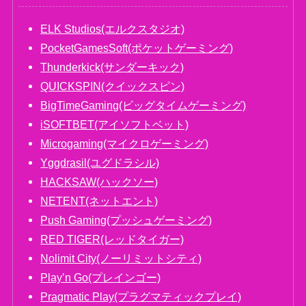
ELK Studios(エルクスタジオ)
PocketGamesSoft(ポケットゲーミング)
Thunderkick(サンダーキック)
QUICKSPIN(クイックスピン)
BigTimeGaming(ビッグタイムゲーミング)
iSOFTBET(アイソフトベット)
Microgaming(マイクロゲーミング)
Yggdrasil(ユグドラシル)
HACKSAW(ハックソー)
NETENT(ネットエント)
Push Gaming(プッシュゲーミング)
RED TIGER(レッドタイガー)
Nolimit City(ノーリミットシティ)
Play’n Go(プレインゴー)
Pragmatic Play(プラグマティックプレイ)