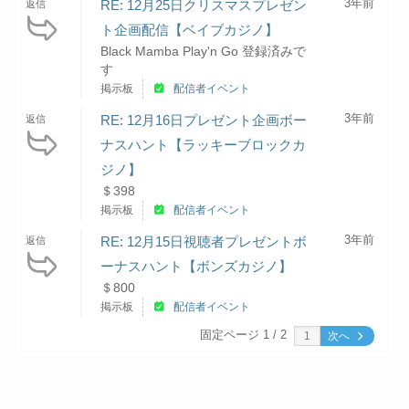
3年前
RE: 12月25日クリスマスプレゼン
返信
ト企画配信【ベイブカジノ】
Black Mamba Play'n Go 登録済みで
す
掲示板
配信者イベント
3年前
RE: 12月16日プレゼント企画ボー
返信
ナスハント【ラッキーブロックカ
ジノ】
＄398
掲示板
配信者イベント
3年前
RE: 12月15日視聴者プレゼントボ
返信
ーナスハント【ボンズカジノ】
＄800
掲示板
配信者イベント
固定ページ 1 / 2
次へ